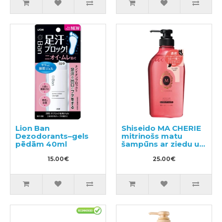
Lion Ban
Shiseido MA CHERIE
Dezodorants–gels
mitrinošs matu
pēdām 40ml
šampūns ar ziedu un
augļu aromātu
15.00€
450ml
25.00€