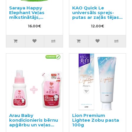
Saraya Happy
KAO Quick Le
Elephant Veļas
universāls sprejs-
mīkstinātājs,
putas ar zaļās tējas
pildviela 540ml
aromātu 300ml
16.00€
12.00€
Arau Baby
Lion Premium
kondicionieris bērnu
Lightee Zobu pasta
apģērbu un veļas
100g
mazgāšanai 480ml +