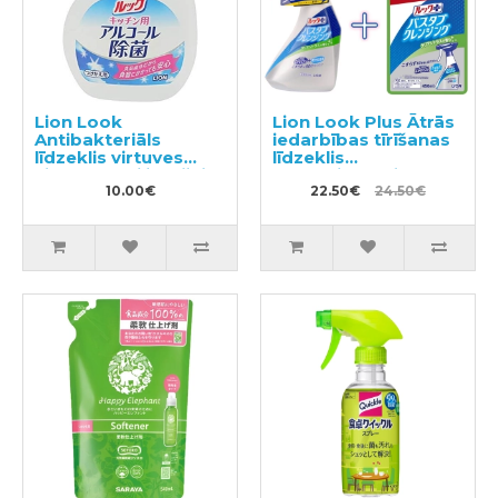
Lion Look
Lion Look Plus Ātrās
Antibakteriāls
iedarbības tīrīšanas
līdzeklis virtuves
līdzeklis
virsmu sterilizācijai
vannasistabai ar
pildviela 300ml
10.00€
citrusaugļu aromātu
22.50€
24.50€
500ml + pildviela
450ml