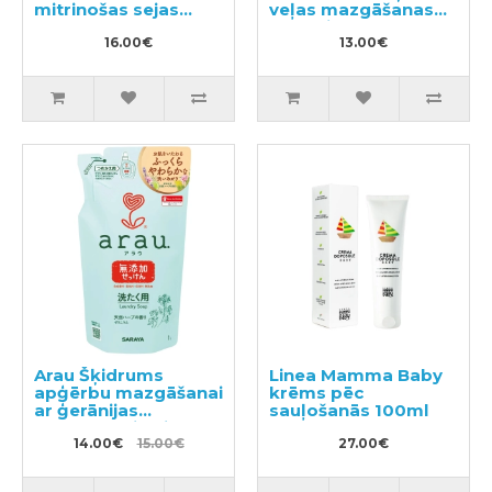
mitrinošas sejas
veļas mazgāšanas
putas 120g
līdzeklis 300ml
16.00€
13.00€
Arau Šķidrums
Linea Mamma Baby
apģērbu mazgāšanai
krēms pēc
ar ģerānijas
sauļošanās 100ml
aromātu, pildviela
1000ml
14.00€
15.00€
27.00€