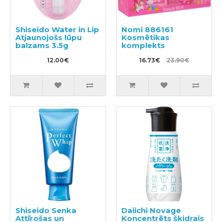
Shiseido Water in Lip
Nomi 886161
Atjaunojošs lūpu
Kosmētikas
balzams 3.5g
komplekts
12.00€
16.73€
23.90€
Shiseido Senka
Daiichi Novage
Attīrošas un
Koncentrēts šķidrais