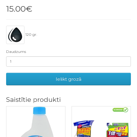
15.00€
120 gr.
Daudzums
Ielikt grozā
Saistītie produkti