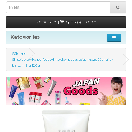
0.00 no 21 |
0 prece(s) - 0.00€
Kategorijas
Sākums
Shiseido senka perfect white clay putas sejas mazgāšanai ar
balto mālu 120g