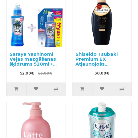
Saraya Yashinomi
Shiseido Tsubaki
Veļas mazgāšanas
Premium EX
šķidrums 520ml +
Atjaunojošs
pildviela 1380ml
šampūns bojātiem
52.00€
53.00€
matiem 450ml
30.00€