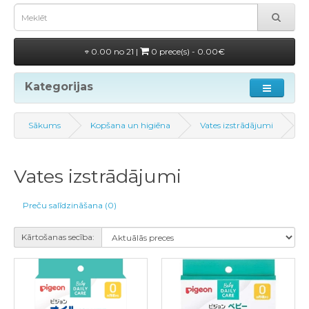
0.00 no 21 |
0 prece(s) - 0.00€
Kategorijas
Sākums
Kopšana un higiēna
Vates izstrādājumi
Vates izstrādājumi
Preču salīdzināšana (0)
Kārtošanas secība: