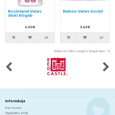
Bocioland Vates
Baboo Vates kociņi
diski 60gab
4.00€
3.40€
Rāda no 1 līdz 4 kopā 4 (Kopā lapu - 1)
Informācija
Par mums
Vajadzētu zināt