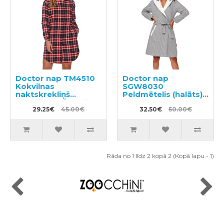
Doctor nap TM4510
Doctor nap
Kokvilnas
SGW8030
naktskrekliņš
Peldmētelis (halāts)
grūtniecēm/barošanai
grūtniecēm
29.25€
45.00€
32.50€
50.00€
Rāda no 1 līdz 2 kopā 2 (Kopā lapu - 1)