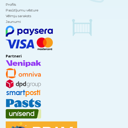
Profils
Pasūtījumu vēsture
Vēlmju saraksts
Jaunumi
Partneri