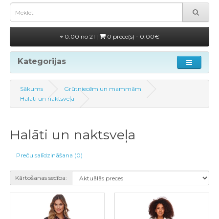
0.00 no 21 |
0 prece(s) - 0.00€
Kategorijas
Sākums
Grūtniecēm un mammām
Halāti un naktsveļa
Halāti un naktsveļa
Preču salīdzināšana (0)
Kārtošanas secība: