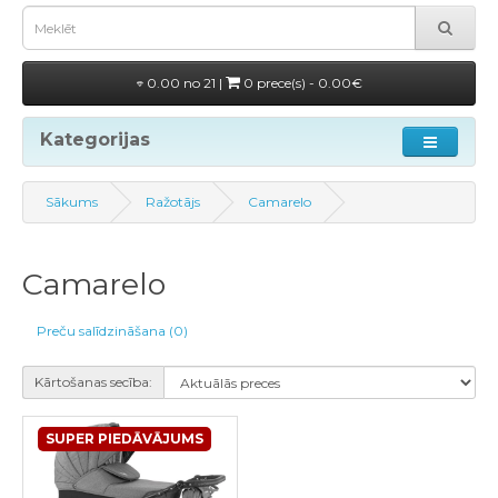
0.00 no 21 |
0 prece(s) - 0.00€
Kategorijas
Sākums
Ražotājs
Camarelo
Camarelo
Preču salīdzināšana (0)
Kārtošanas secība:
SUPER PIEDĀVĀJUMS