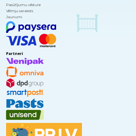
Pasūtījumu vēsture
Vēlmju saraksts
Jaunumi
Partneri