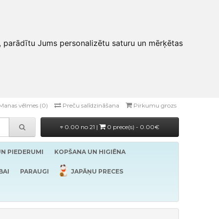
, parādītu Jums personalizētu saturu un mērķētas
Manas vēlmes (0)
Preču salīdzināšana
Pirkumu grozs
0.00 no 21 |
0 prece(s) - 0.00€
UN PIEDERUMI
KOPŠANA UN HIGIĒNA
BAI
PARAUGI
JAPĀŅU PRECES