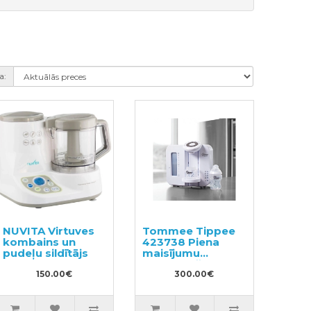
a:
NUVITA Virtuves
Tommee Tippee
kombains un
423738 Piena
pudeļu sildītājs
maisījumu
sagatavošanas
150.00€
ierīce
300.00€