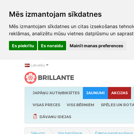
Mēs izmantojam sīkdatnes
Mēs izmantojam sīkdatnes un citas izsekošanas tehnolo
reklāmas, analizētu mūsu vietnes datplūsmu un saprast
Es piekrītu
Es noraidu
Mainīt manas preferences
Latviešu
JAPĀŅU AUTIŅBIKSĪTES
JAUNUMI
AKCIJAS
VISAS PRECES
VISS BĒRNIEM
SPĒLES UN ROTA
DĀVANU IDEJAS
Sākums
Viss barošanai
Ēdiena pagatavošana