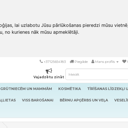
ģijas, lai uzlabotu Jūsu pārlūkošanas pieredzi mūsu vietnē
u, no kurienes nāk mūsu apmeklētāji.
+37125654183
Piegāde
Mans profils
Vajadzētu zināt
GRŪTNIECĒM UN MAMMĀM
KOSMĒTIKA
TĪRĪŠANAS LĪDZEKĻI 
ĻLIETAS
VISS BAROŠANAI
BĒRNU APĢĒRBS UN VEĻA
VESELĪ