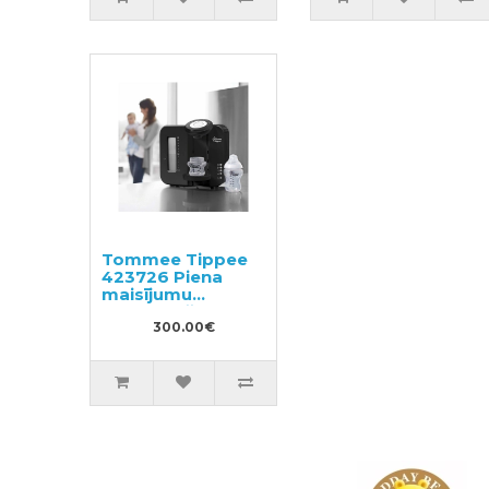
Tommee Tippee
423726 Piena
maisījumu
sagatavošanas
ierīce
300.00€