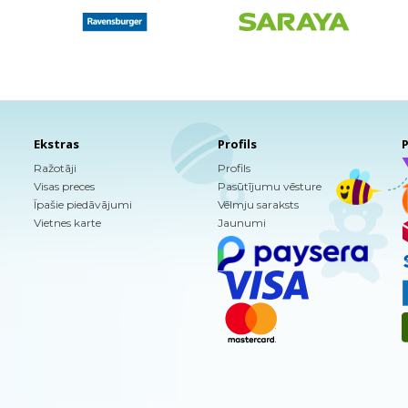
Ekstras
Profils
P
Ražotāji
Profils
Visas preces
Pasūtījumu vēsture
Īpašie piedāvājumi
Vēlmju saraksts
Vietnes karte
Jaunumi