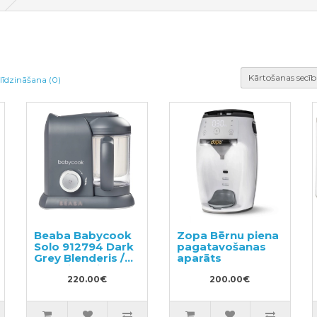
Kārtošanas secīb
līdzināšana (0)
Beaba Babycook
Zopa Bērnu piena
Solo 912794 Dark
pagatavošanas
Grey Blenderis /
aparāts
smalcinātājs
bērnu pārtikai
220.00€
200.00€