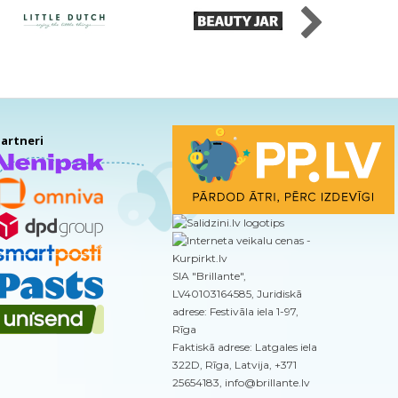
artneri
SIA "Brillante",
LV40103164585, Juridiskā
adrese: Festivāla iela 1-97,
Rīga
Faktiskā adrese: Latgales iela
322D, Rīga, Latvija, +371
25654183, info@brillante.lv