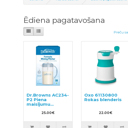
Ēdiena pagatavošana
Preču sa
Dr.Browns AC234-
Oxo 61130800
P2 Piena
Rokas blenderis
maisījumu
maisīšanas krūze
25.00€
22.00€