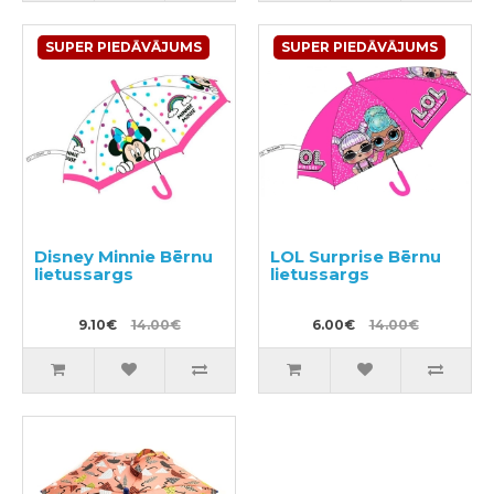
SUPER PIEDĀVĀJUMS
SUPER PIEDĀVĀJUMS
Disney Minnie Bērnu
LOL Surprise Bērnu
lietussargs
lietussargs
9.10€
14.00€
6.00€
14.00€