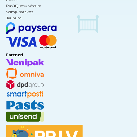
Pasūtījumu vēsture
Vēlmju saraksts
Jaunumi
Partneri