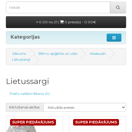
0.00 no 21 |
0 prece(s) - 0.00€
Kategorijas
Sākums
Bērnu apģērbs un veļa
Aksesuāri
Lietussargi
Lietussargi
Preču salīdzināšana (0)
Kārtošanas secība:
SUPER PIEDĀVĀJUMS
SUPER PIEDĀVĀJUMS