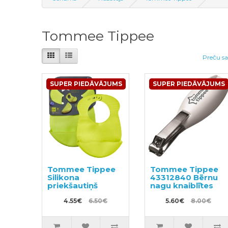
Tommee Tippee
Preču sa
SUPER PIEDĀVĀJUMS
SUPER PIEDĀVĀJUMS
Tommee Tippee
Tommee Tippee
Silikona
43312840 Bērnu
priekšautiņš
nagu knaiblītes
4.55€
6.50€
5.60€
8.00€