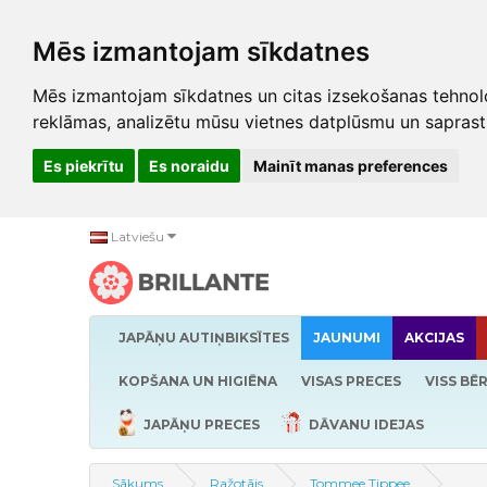
Mēs izmantojam sīkdatnes
Mēs izmantojam sīkdatnes un citas izsekošanas tehnolo
reklāmas, analizētu mūsu vietnes datplūsmu un saprast
Es piekrītu
Es noraidu
Mainīt manas preferences
Latviešu
JAPĀŅU AUTIŅBIKSĪTES
JAUNUMI
AKCIJAS
KOPŠANA UN HIGIĒNA
VISAS PRECES
VISS BĒ
JAPĀŅU PRECES
DĀVANU IDEJAS
Sākums
Ražotājs
Tommee Tippee