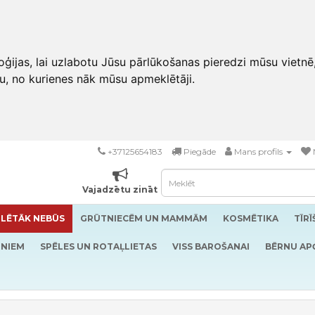
ģijas, lai uzlabotu Jūsu pārlūkošanas pieredzi mūsu vietnē
u, no kurienes nāk mūsu apmeklētāji.
+37125654183
Piegāde
Mans profils
Vajadzētu zināt
LĒTĀK NEBŪS
GRŪTNIECĒM UN MAMMĀM
KOSMĒTIKA
TĪR
RNIEM
SPĒLES UN ROTAĻLIETAS
VISS BAROŠANAI
BĒRNU AP