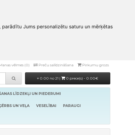
, parādītu Jums personalizētu saturu un mērķētas
Manas vēlmes (0)
Preču salīdzināšana
Pirkumu grozs
0.00 no 21 |
0 prece(s) - 0.00€
ĪŠANAS LĪDZEKĻI UN PIEDERUMI
ĢĒRBS UN VEĻA
VESELĪBAI
PARAUGI