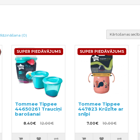
Kārtošanas secīb
līdzināšana (0)
SUPER PIEDĀVĀJUMS
SUPER PIEDĀVĀJUMS
Tommee Tippee
Tommee Tippee
44650261 Trauciņi
447823 Krūzīte ar
barošanai
snīpi
8.40€
12.00€
7.00€
10.00€