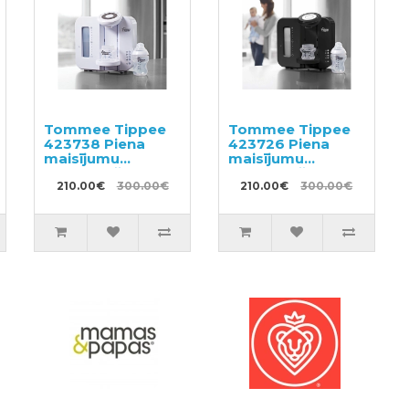
Tommee Tippee
Tommee Tippee
423738 Piena
423726 Piena
maisījumu
maisījumu
sagatavošanas
sagatavošanas
ierīce
210.00€
300.00€
ierīce
210.00€
300.00€