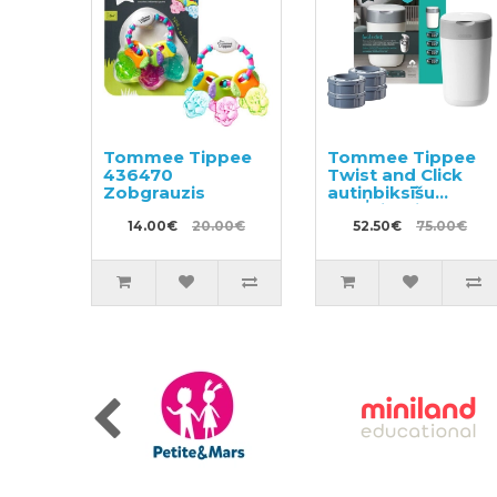
Tommee Tippee
Tommee Tippee
436470
Twist and Click
Zobgrauzis
autiņbiksīšu
konteineris + 4
14.00€
20.00€
uzpildes kasetes
52.50€
75.00€