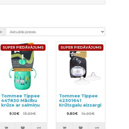
a:
SUPER PIEDĀVĀJUMS
SUPER PIEDĀVĀJUMS
Tommee Tippee
Tommee Tippee
447830 Mācību
42301641
krūze ar salmiņu
Krūtsgalu aizsargi
9.10€
13.00€
9.80€
14.00€