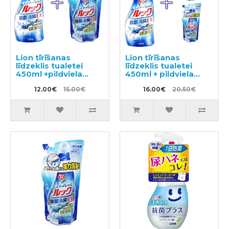
Lion tīrīšanas
Lion tīrīšanas
līdzeklis tualetei
līdzeklis tualetei
450ml +pildviela
450ml + pildviela
350ml
2gab
12.00€
15.00€
16.00€
20.50€