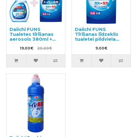
Daiichi FUNS
Daiichi FUNS
Tualetes tīrīšanas
Tīrīšanas līdzeklis
aerosols 380ml +
tualetei pildviela
pildviela 330ml
330ml
19.00€
20.00€
9.00€