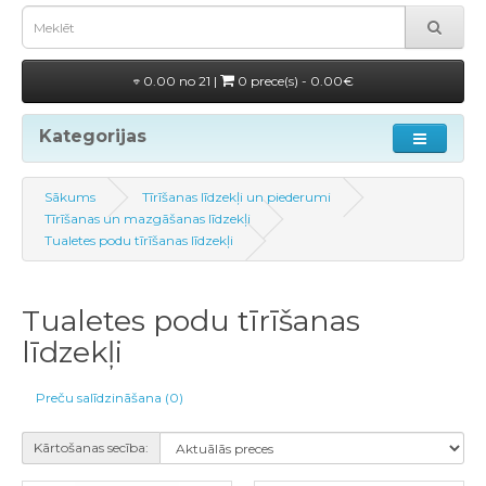
0.00 no 21 |
0 prece(s) - 0.00€
Kategorijas
Sākums
Tīrīšanas līdzekļi un piederumi
Tīrīšanas un mazgāšanas līdzekļi
Tualetes podu tīrīšanas līdzekļi
Tualetes podu tīrīšanas
līdzekļi
Preču salīdzināšana (0)
Kārtošanas secība: