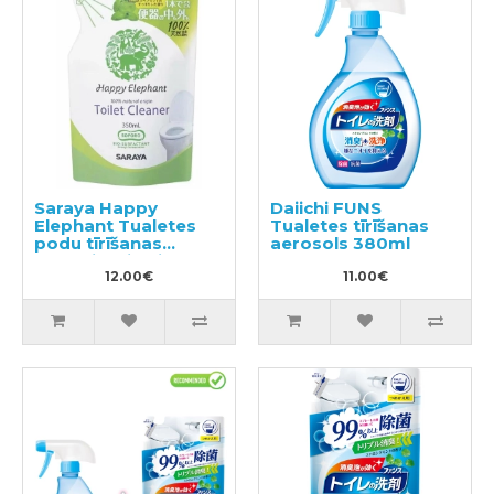
Saraya Happy
Daiichi FUNS
Elephant Tualetes
Tualetes tīrīšanas
podu tīrīšanas
aerosols 380ml
līdzeklis, pildviela
350ml
12.00€
11.00€