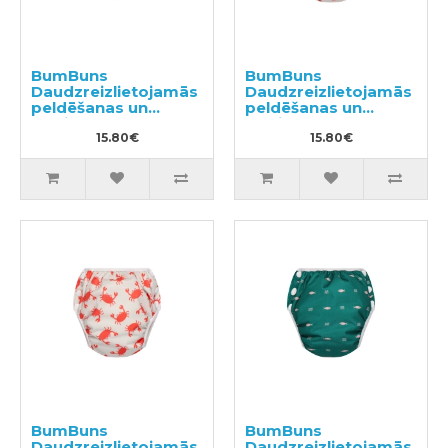
BumBuns
BumBuns
Daudzreizlietojamās
Daudzreizlietojamās
peldēšanas un
peldēšanas un
podiņmācību
podiņmācību
autiņbiksīte L 14–
15.80€
autiņbiksīte M 11–15
15.80€
20kg
kg
BumBuns
BumBuns
Daudzreizlietojamās
Daudzreizlietojamās