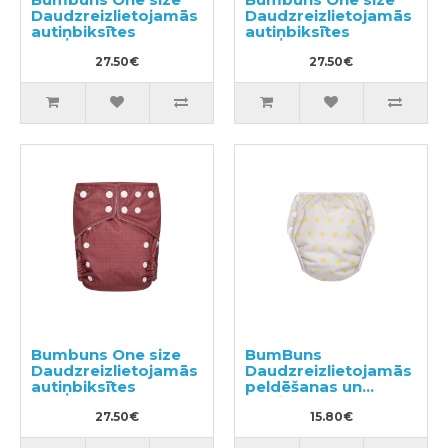
Daudzreizlietojamās
Daudzreizlietojamās
autiņbiksītes
autiņbiksītes
27.50€
27.50€
Bumbuns One size
BumBuns
Daudzreizlietojamās
Daudzreizlietojamās
autiņbiksītes
peldēšanas un
podiņmācību
27.50€
autiņbiksīte S 8–11kg
15.80€