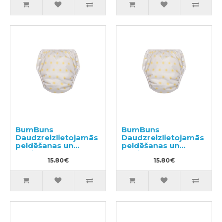
BumBuns
BumBuns
Daudzreizlietojamās
Daudzreizlietojamās
peldēšanas un
peldēšanas un
podiņmācību
podiņmācību
autiņbiksīte M 11–15
15.80€
autiņbiksīte L 14–
15.80€
kg
20kg