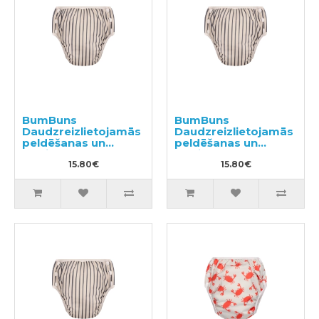
BumBuns
BumBuns
Daudzreizlietojamās
Daudzreizlietojamās
peldēšanas un
peldēšanas un
podiņmācību
podiņmācību
autiņbiksīte S 8–11kg
15.80€
autiņbiksīte M 11–15
15.80€
kg