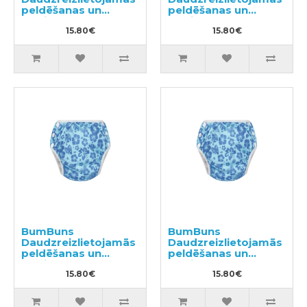
peldēšanas un
peldēšanas un
podiņmācību
podiņmācību
autiņbiksīte L 14–
15.80€
autiņbiksīte S 8–11kg
15.80€
20kg
BumBuns
BumBuns
Daudzreizlietojamās
Daudzreizlietojamās
peldēšanas un
peldēšanas un
podiņmācību
podiņmācību
autiņbiksīte S 8–11kg
15.80€
autiņbiksīte M 11–15
15.80€
kg