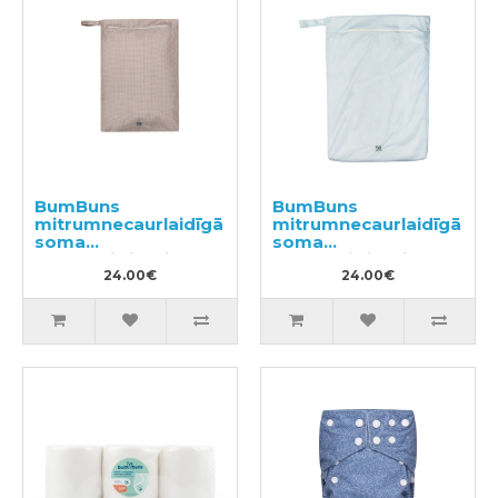
BumBuns
BumBuns
mitrumnecaurlaidīgā
mitrumnecaurlaidīgā
soma
soma
daudzreizlietojamām
daudzreizlietojamām
autiņbiksītēm
24.00€
autiņbiksītēm
24.00€