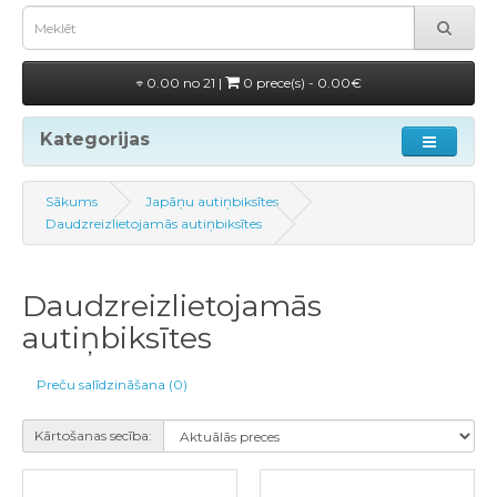
0.00 no 21 |
0 prece(s) - 0.00€
Kategorijas
Sākums
Japāņu autiņbiksītes
Daudzreizlietojamās autiņbiksītes
Daudzreizlietojamās
autiņbiksītes
Preču salīdzināšana (0)
Kārtošanas secība: