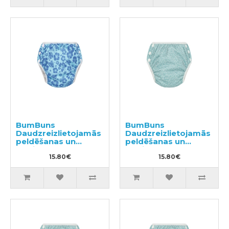
BumBuns
BumBuns
Daudzreizlietojamās
Daudzreizlietojamās
peldēšanas un
peldēšanas un
podiņmācību
podiņmācību
autiņbiksīte L 14–
15.80€
autiņbiksīte S 8–11kg
15.80€
20kg