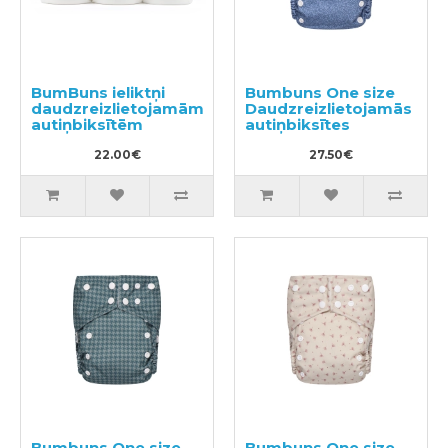
BumBuns ieliktņi
Bumbuns One size
daudzreizlietojamām
Daudzreizlietojamās
autiņbiksītēm
autiņbiksītes
22.00€
27.50€
Bumbuns One size
Bumbuns One size