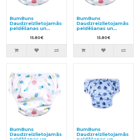
BumBuns
BumBuns
Daudzreizlietojamās
Daudzreizlietojamās
peldēšanas un
peldēšanas un
podiņmācību
podiņmācību
autiņbiksīte S 8–11kg
15.80€
autiņbiksīte M 11–15
15.80€
kg
BumBuns
BumBuns
Daudzreizlietojamās
Daudzreizlietojamās
peldēšanas un
peldēšanas un