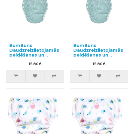
BumBuns
BumBuns
Daudzreizlietojamās
Daudzreizlietojamās
peldēšanas un
peldēšanas un
podiņmācību
podiņmācību
autiņbiksīte M 11–15
15.80€
autiņbiksīte L 14–
15.80€
kg
20kg