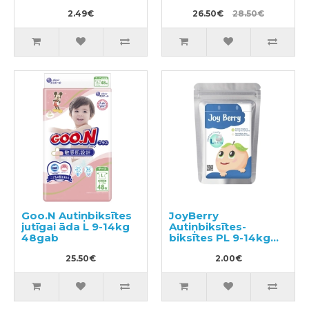
42gab
2.49€
26.50€
28.50€
Goo.N Autiņbiksītes
JoyBerry
jutīgai āda L 9-14kg
Autiņbiksītes-
48gab
biksītes PL 9-14kg
paraugs 3gab
25.50€
2.00€