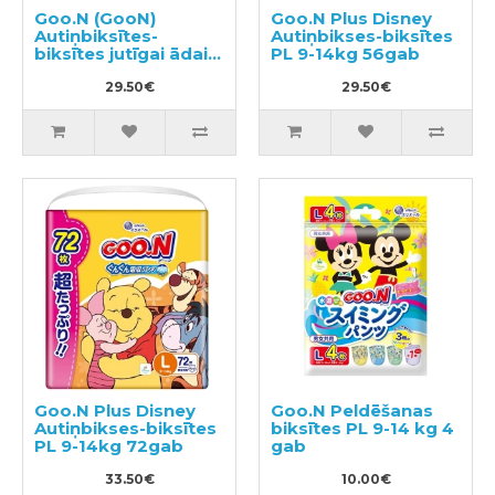
Goo.N (GooN)
Goo.N Plus Disney
Autiņbiksītes-
Autiņbikses-biksītes
biksītes jutīgai ādai
PL 9-14kg 56gab
PL 9-14kg 58gab
29.50€
29.50€
Goo.N Plus Disney
Goo.N Peldēšanas
Autiņbikses-biksītes
biksītes PL 9-14 kg 4
PL 9-14kg 72gab
gab
33.50€
10.00€