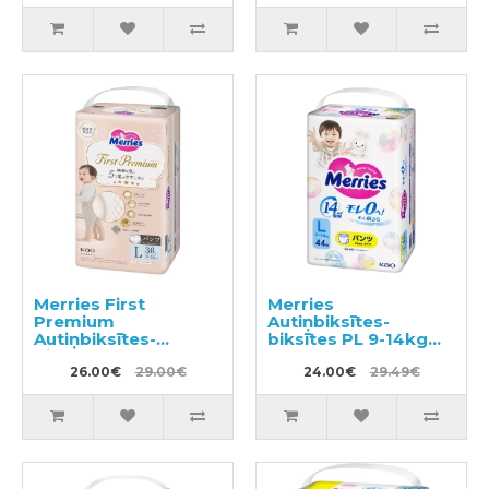
Merries First
Merries
Premium
Autiņbiksītes-
Autiņbiksītes-
biksītes PL 9-14kg
biksītes PL 9-14kg
44gab
36gab
26.00€
29.00€
24.00€
29.49€