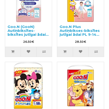
Goo.N (GooN)
Goo.N Plus
Autiņbiksītes-
Autiņbikses-biksītes
biksītes jutīgai ādai
jutīgai ādai PL 9-14kg
PL 9-14kg 44gab
54gab
26.50€
28.50€