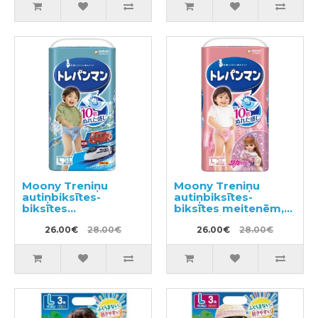
Moony Treniņu
Moony Treniņu
autiņbiksītes-
autiņbiksītes-
biksītes
biksītes meitenēm,
zēniem,bērna
bērna pieradināšanai
pieradināšanai
26.00€
28.00€
tualetei PL 9-14kg
26.00€
28.00€
tualetei PL 9-14kg
34gab
34gab