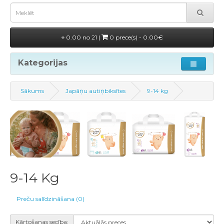
0.00 no 21 |
0 prece(s) - 0.00€
Kategorijas
Sākums
Japāņu autiņbiksītes
9-14 kg
9-14 Kg
Preču salīdzināšana (0)
Kārtošanas secība: