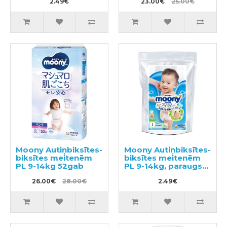
2.49€
23.00€
25.00€
Moony Autiņbiksītes-
Moony Autiņbiksītes-
biksītes meitenēm
biksītes meitenēm
PL 9-14kg 52gab
PL 9-14kg, paraugs
3gab
26.00€
28.00€
2.49€