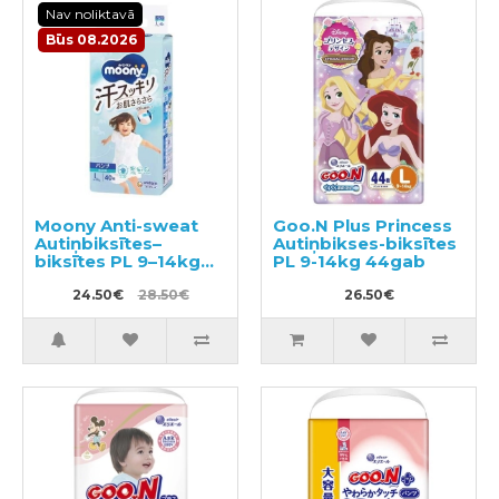
Nav noliktavā
Būs 08.2026
Moony Anti-sweat
Goo.N Plus Princess
Autiņbiksītes–
Autiņbikses-biksītes
biksītes PL 9–14kg
PL 9-14kg 44gab
40gab
24.50€
28.50€
26.50€