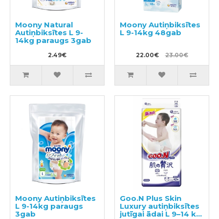
Moony Natural
Moony Autiņbiksītes
Autiņbiksītes L 9-
L 9-14kg 48gab
14kg paraugs 3gab
2.49€
22.00€
23.00€
Moony Autiņbiksītes
Goo.N Plus Skin
L 9-14kg paraugs
Luxury autiņbiksītes
3gab
jutīgai ādai L 9–14 kg