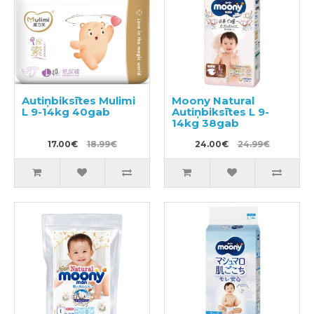
Autiņbiksītes Mulimi
Moony Natural
L 9-14kg 40gab
Autiņbiksītes L 9-
14kg 38gab
17.00€
18.99€
24.00€
24.99€