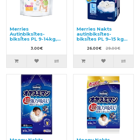
Merries
Merries Nakts
Autiņbiksītes-
autiņbiksītes-
biksītes PL 9-14kg,
biksītes PL 9–15 kg
paraugs 3gab
34gab
3.00€
26.00€
29.00€
Moony Nakts
Moony Nakts