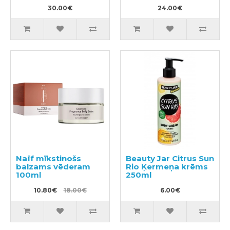
30.00€
24.00€
Naïf mīkstinošs
Beauty Jar Citrus Sun
balzams vēderam
Rio Ķermeņa krēms
100ml
250ml
10.80€
18.00€
6.00€