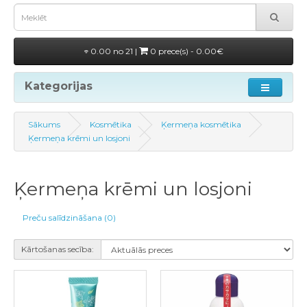
0.00 no 21 |
0 prece(s) - 0.00€
Kategorijas
Sākums
Kosmētika
Ķermeņa kosmētika
Ķermeņa krēmi un losjoni
Ķermeņa krēmi un losjoni
Preču salīdzināšana (0)
Kārtošanas secība: