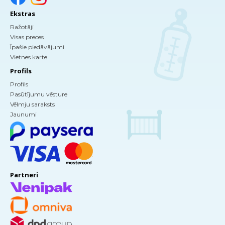
Ekstras
Ražotāji
Visas preces
Īpašie piedāvājumi
Vietnes karte
Profils
Profils
Pasūtījumu vēsture
Vēlmju saraksts
Jaunumi
Partneri