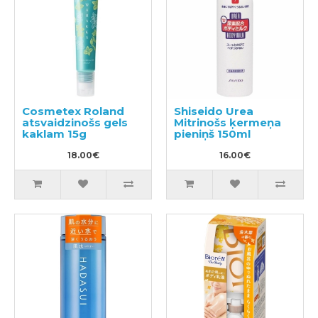
Cosmetex Roland
Shiseido Urea
atsvaidzinošs gels
Mitrinošs ķermeņa
kaklam 15g
pieniņš 150ml
18.00€
16.00€