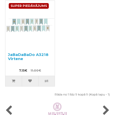
SUPER PIEDĀVĀJUMS
JaBaDaBaDo A3218
Virtene
7.15€
11.00€
Rāda no 1 līdz 9 kopā 9 (Kopā lapu - 1)