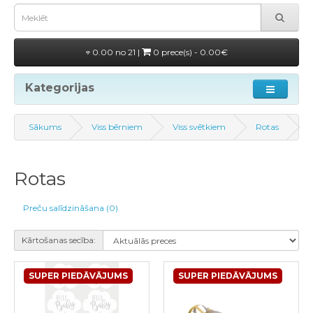
0.00 no 21 |
0 prece(s) - 0.00€
Kategorijas
Sākums
Viss bērniem
Viss svētkiem
Rotas
Rotas
Preču salīdzināšana (0)
Kārtošanas secība:
SUPER PIEDĀVĀJUMS
SUPER PIEDĀVĀJUMS