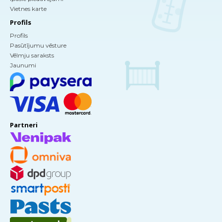
Vietnes karte
Profils
Profils
Pasūtījumu vēsture
Vēlmju saraksts
Jaunumi
Partneri