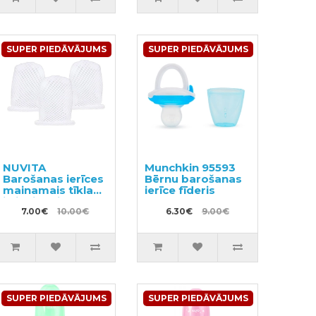
SUPER PIEDĀVĀJUMS
SUPER PIEDĀVĀJUMS
NUVITA
Munchkin 95593
Barošanas ierīces
Bērnu barošanas
mainamais tīkla
ierīce fīderis
ieliknis M izmēra
3gab
7.00€
10.00€
6.30€
9.00€
SUPER PIEDĀVĀJUMS
SUPER PIEDĀVĀJUMS