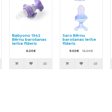
Babyono 1542
Saro Bērnu
Bērnu barošanas
barošanas ierīce
ierīce fīderis
fīderis
6.00€
9.00€
15.00€