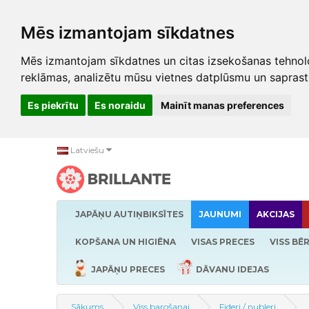
Mēs izmantojam sīkdatnes
Mēs izmantojam sīkdatnes un citas izsekošanas tehnolo
reklāmas, analizētu mūsu vietnes datplūsmu un saprast
Es piekrītu
Es noraidu
Mainīt manas preferences
Latviešu
JAPĀŅU AUTIŅBIKSĪTES
JAUNUMI
AKCIJAS
KOPŠANA UN HIGIĒNA
VISAS PRECES
VISS BĒ
JAPĀŅU PRECES
DĀVANU IDEJAS
Sākums
Viss barošanai
Fideri / nubleri