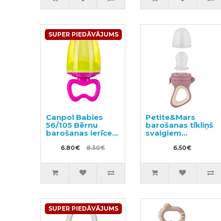
SUPER PIEDĀVĀJUMS
Canpol Babies
Petite&Mars
56/105 Bērnu
barošanas tīkliņš
barošanas ierīce
svaigiem
fīderis
produktiem
6.80€
8.50€
6.50€
SUPER PIEDĀVĀJUMS