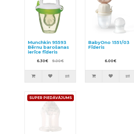
Munchkin 95593
BabyOno 1551/03
Bērnu barošanas
Fīderis
ierīce fīderis
6.30€
9.00€
6.00€
SUPER PIEDĀVĀJUMS