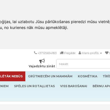
ģijas, lai uzlabotu Jūsu pārlūkošanas pieredzi mūsu vietnē
u, no kurienes nāk mūsu apmeklētāji.
+37125654183
Piegāde
Mans profils
Vajadzētu zināt
LĒTĀK NEBŪS
GRŪTNIECĒM UN MAMMĀM
KOSMĒTIKA
TĪR
RNIEM
SPĒLES UN ROTAĻLIETAS
VISS BAROŠANAI
BĒRNU AP