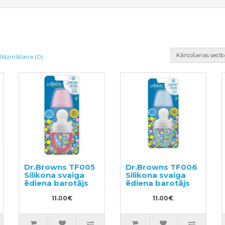
Kārtošanas secīb
līdzināšana (0)
Dr.Browns TF005
Dr.Browns TF006
Silikona svaiga
Silikona svaiga
ēdiena barotājs
ēdiena barotājs
11.00€
11.00€