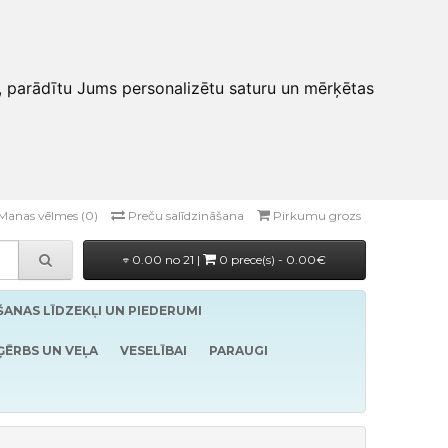
, parādītu Jums personalizētu saturu un mērķētas
Manas vēlmes (0)
Preču salīdzināšana
Pirkumu grozs
0.00 no 21 |
0 prece(s) - 0.00€
ĪŠANAS LĪDZEKĻI UN PIEDERUMI
ĢĒRBS UN VEĻA
VESELĪBAI
PARAUGI