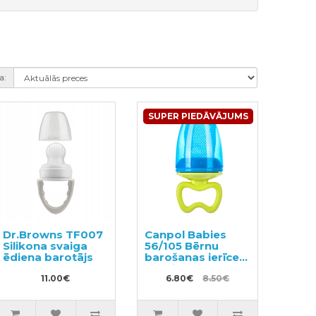
a:
SUPER PIEDĀVĀJUMS
Dr.Browns TF007
Canpol Babies
Silikona svaiga
56/105 Bērnu
ēdiena barotājs
barošanas ierīce
fīderis
11.00€
6.80€
8.50€