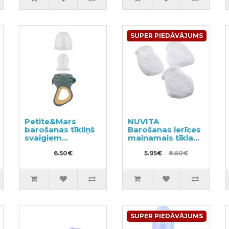
SUPER PIEDĀVĀJUMS
Petite&Mars
NUVITA
barošanas tīkliņš
Barošanas ierīces
svaigiem
mainamais tīkla
produktiem
ieliknis S izmēra
6.50€
3gab
5.95€
8.50€
SUPER PIEDĀVĀJUMS