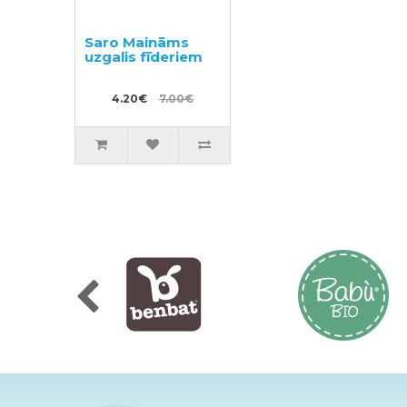
Saro Maināms
uzgalis fīderiem
4.20€
7.00€