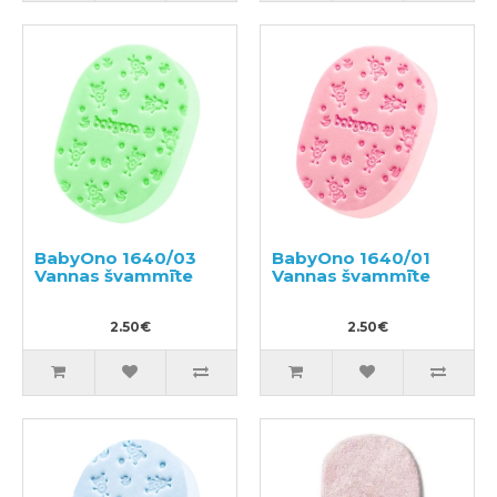
BabyOno 1640/03
BabyOno 1640/01
Vannas švammīte
Vannas švammīte
2.50€
2.50€