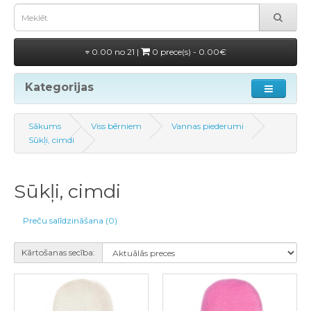
0.00 no 21 |
0 prece(s) - 0.00€
Kategorijas
Sākums
Viss bērniem
Vannas piederumi
Sūkļi, cimdi
Sūkļi, cimdi
Preču salīdzināšana (0)
Kārtošanas secība: