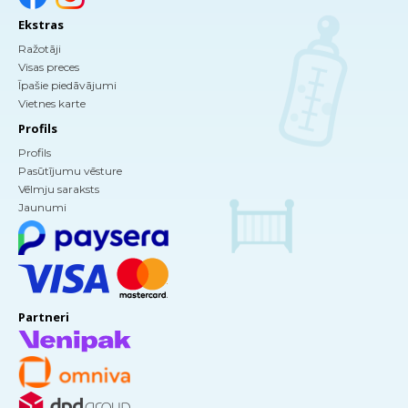
Ekstras
Ražotāji
Visas preces
Īpašie piedāvājumi
Vietnes karte
Profils
Profils
Pasūtījumu vēsture
Vēlmju saraksts
Jaunumi
Partneri