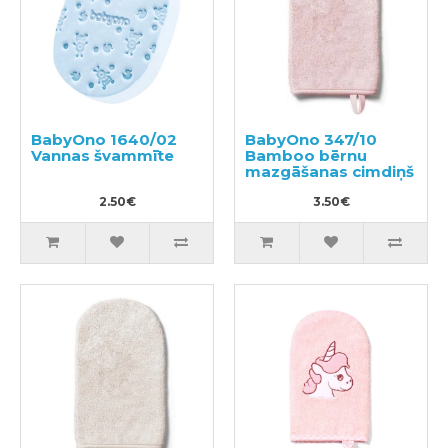
BabyOno 1640/02
BabyOno 347/10
Vannas švammīte
Bamboo bērnu
mazgāšanas cimdiņš
2.50€
3.50€