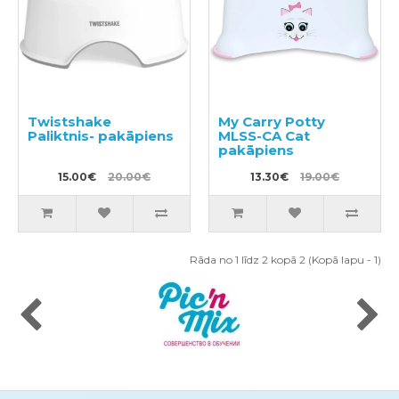
Twistshake
My Carry Potty
Paliktnis- pakāpiens
MLSS-CA Cat
pakāpiens
15.00€
20.00€
13.30€
19.00€
Rāda no 1 līdz 2 kopā 2 (Kopā lapu - 1)