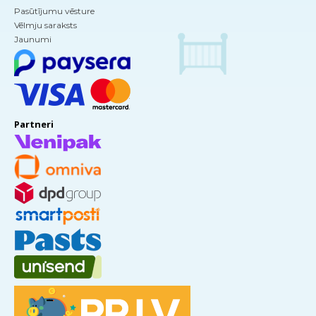
Pasūtījumu vēsture
Vēlmju saraksts
Jaunumi
Partneri