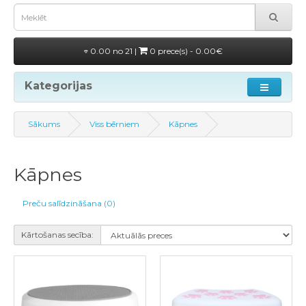
0.00 no 21 |
0 prece(s) - 0.00€
Kategorijas
Sākums
Viss bērniem
Kāpnes
Kāpnes
Preču salīdzināšana (0)
Kārtošanas secība: