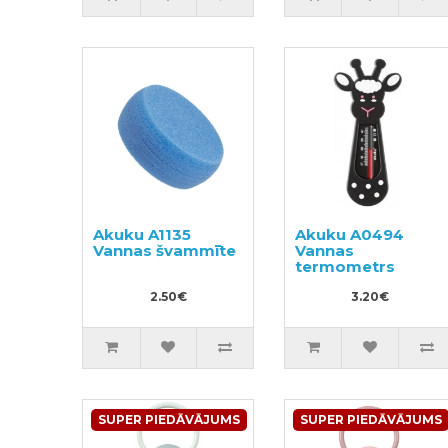
Akuku A1135
Akuku A0494
Vannas švammīte
Vannas
termometrs
2.50€
3.20€
SUPER PIEDĀVĀJUMS
SUPER PIEDĀVĀJUMS