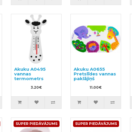
Akuku A0495
Akuku A0655
vannas
Pretslīdes vannas
termometrs
paklājiņš
3.20€
11.00€
SUPER PIEDĀVĀJUMS
SUPER PIEDĀVĀJUMS