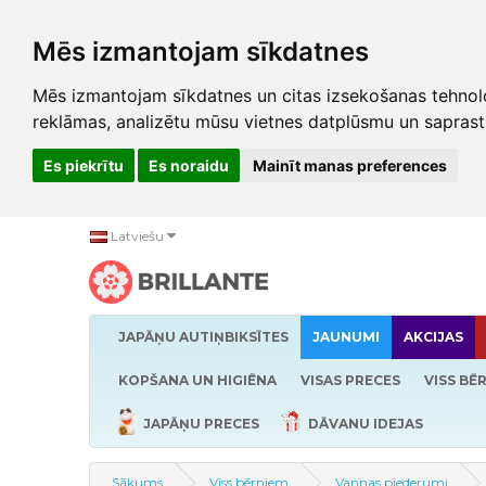
Mēs izmantojam sīkdatnes
Mēs izmantojam sīkdatnes un citas izsekošanas tehnolo
reklāmas, analizētu mūsu vietnes datplūsmu un saprast
Es piekrītu
Es noraidu
Mainīt manas preferences
Latviešu
JAPĀŅU AUTIŅBIKSĪTES
JAUNUMI
AKCIJAS
KOPŠANA UN HIGIĒNA
VISAS PRECES
VISS BĒ
JAPĀŅU PRECES
DĀVANU IDEJAS
Sākums
Viss bērniem
Vannas piederumi