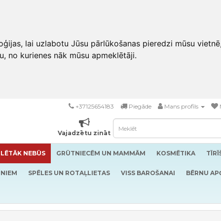
ģijas, lai uzlabotu Jūsu pārlūkošanas pieredzi mūsu vietnē
u, no kurienes nāk mūsu apmeklētāji.
+37125654183
Piegāde
Mans profils
Vajadzētu zināt
LĒTĀK NEBŪS
GRŪTNIECĒM UN MAMMĀM
KOSMĒTIKA
TĪR
RNIEM
SPĒLES UN ROTAĻLIETAS
VISS BAROŠANAI
BĒRNU AP