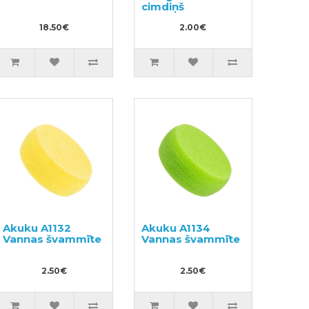
cimdiņš
18.50€
2.00€
Akuku A1132
Akuku A1134
Vannas švammīte
Vannas švammīte
2.50€
2.50€