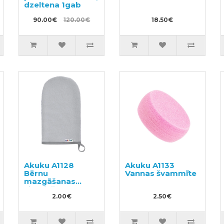
dzeltena 1gab
90.00€
120.00€
18.50€
Akuku A1128
Akuku A1133
Bērnu
Vannas švammīte
mazgāšanas
cimdiņš
2.00€
2.50€