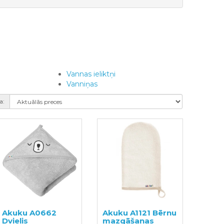
Vannas ieliktņi
Vanniņas
a:
Akuku A0662
Akuku A1121 Bērnu
Dvielis
mazgāšanas