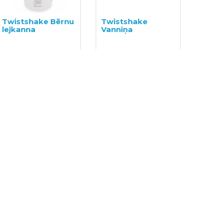
Twistshake Bērnu
Twistshake
lejkanna
Vanniņa
15.00€
20.00€
45.00€
60.00€
Petite&Mars
Petite&Mars
bambusa dvielis
bambusa dvielis
ar kapuci
ar kapuci