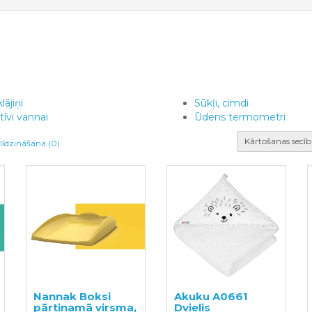
lājiņi
Sūkļi, cimdi
tīvi vannai
Ūdens termometri
Kārtošanas secīb
līdzināšana (0)
Nannak Boksi
Akuku A0661
pārtinamā virsma,
Dvielis