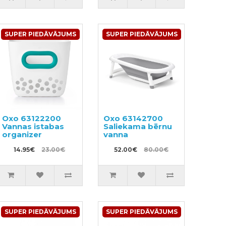
SUPER PIEDĀVĀJUMS
SUPER PIEDĀVĀJUMS
Oxo 63122200
Oxo 63142700
Vannas istabas
Saliekama bērnu
organizer
vanna
14.95€
23.00€
52.00€
80.00€
SUPER PIEDĀVĀJUMS
SUPER PIEDĀVĀJUMS