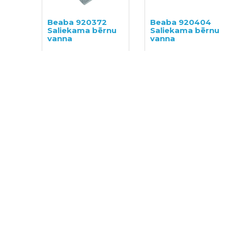
Beaba 920372
Beaba 920404
Saliekama bērnu
Saliekama bērnu
vanna
vanna
52.00€
65.00€
68.00€
85.00€
SUPER PIEDĀVĀJUMS
Canpol Babies
Petite&Mars
2/782 Ūdens
Vannas paklājiņš
termometrs
vannai