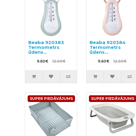
Beaba 920383
Beaba 920384
Termometrs
Termometrs
ūdens
ūdens
temperatūras
temperatūras
mērīšanai
9.60€
12.00€
mērīšanai
9.60€
12.00€
SUPER PIEDĀVĀJUMS
SUPER PIEDĀVĀJUMS