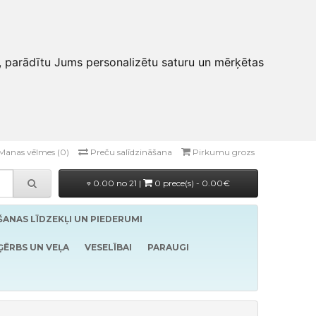
, parādītu Jums personalizētu saturu un mērķētas
Manas vēlmes (0)
Preču salīdzināšana
Pirkumu grozs
0.00 no 21 |
0 prece(s) - 0.00€
ĪŠANAS LĪDZEKĻI UN PIEDERUMI
ĢĒRBS UN VEĻA
VESELĪBAI
PARAUGI