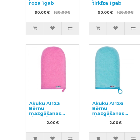
roza 1gab
tirkīza 1gab
90.00€
120.00€
90.00€
120.00€
Akuku A1123
Akuku A1126
Bērnu
Bērnu
mazgāšanas
mazgāšanas
cimdiņš
cimdiņš
2.00€
2.00€