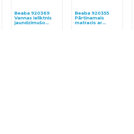
Beaba 920369
Beaba 920355
Vannas ieliktnis
Pārtinamais
jaundzimušo
matracis ar
peldēšanai
stingro pamati
29.60€
37.00€
79x55 cm
68.00€
85.00€
Petite&Mars
Petite&Mars
Vannas paklājiņš
bambusa dvielis
ar kapuci