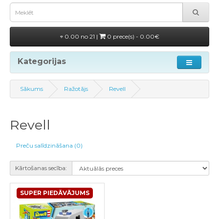
0.00 no 21 |
0 prece(s) - 0.00€
Kategorijas
Sākums
Ražotājs
Revell
Revell
Preču salīdzināšana (0)
Kārtošanas secība:
SUPER PIEDĀVĀJUMS