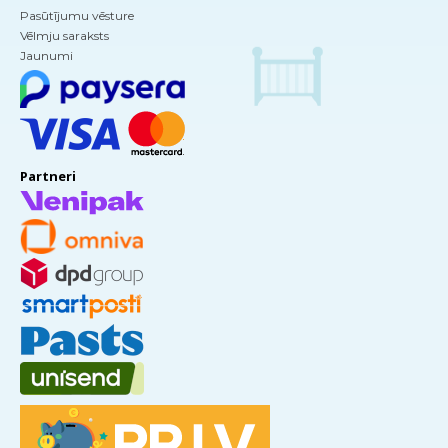
Pasūtījumu vēsture
Vēlmju saraksts
Jaunumi
Partneri