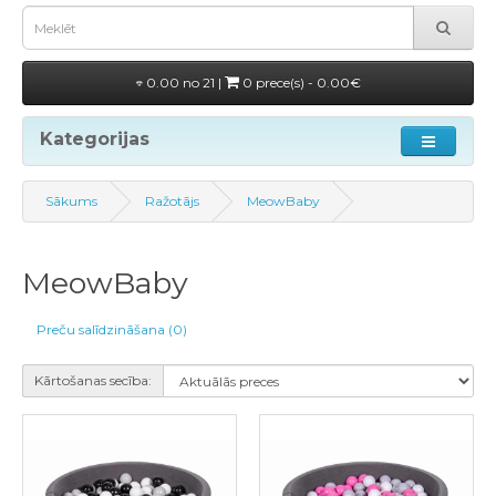
0.00 no 21 |
0 prece(s) - 0.00€
Kategorijas
Sākums
Ražotājs
MeowBaby
MeowBaby
Preču salīdzināšana (0)
Kārtošanas secība: