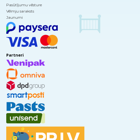
Pasūtījumu vēsture
Vēlmju saraksts
Jaunumi
Partneri