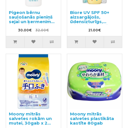
Pigeon bērnu
Biore UV SPF 50+
sauļošanās pieniņš
aizsargājošs,
sejai un ķermenim
ūdensizturīgs,
UV SPF50 50g
mitrinošs sauļošanās
30.00€
32.00€
pieniņš bērniem
21.00€
70ml
Moony mitrās
Moony mitrās
salvetes rokām un
salvetes plastikāta
mutei, 30gab x 2
kastīte 80gab
iepakojumi