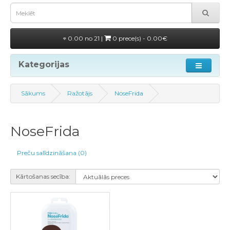
0.00 no 21 |
0 prece(s) - 0.00€
Kategorijas
Sākums
Ražotājs
NoseFrida
NoseFrida
Preču salīdzināšana (0)
Kārtošanas secība: