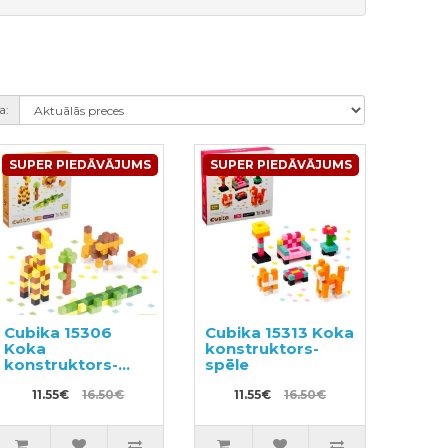
a:
SUPER PIEDĀVĀJUMS
SUPER PIEDĀVĀJUMS
Cubika 15306
Cubika 15313 Koka
Koka
konstruktors-
konstruktors-
spēle
spēle
11.55€
16.50€
11.55€
16.50€