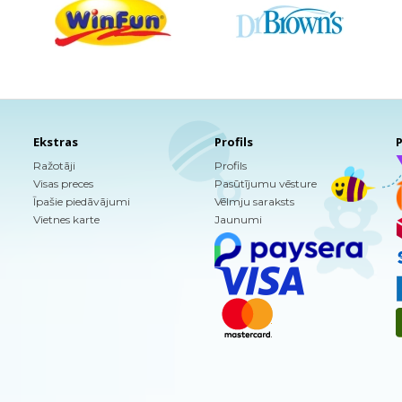
Ekstras
Profils
P
Ražotāji
Profils
Visas preces
Pasūtījumu vēsture
Īpašie piedāvājumi
Vēlmju saraksts
Vietnes karte
Jaunumi