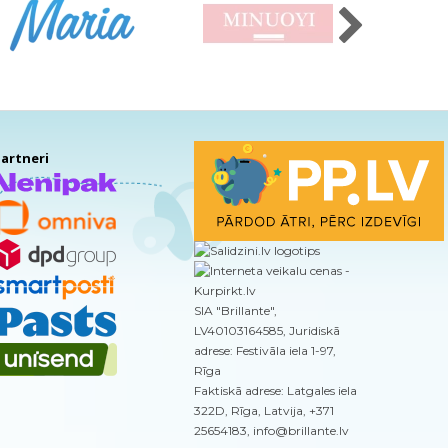
artneri
SIA "Brillante",
LV40103164585, Juridiskā
adrese: Festivāla iela 1-97,
Rīga
Faktiskā adrese: Latgales iela
322D, Rīga, Latvija, +371
25654183, info@brillante.lv