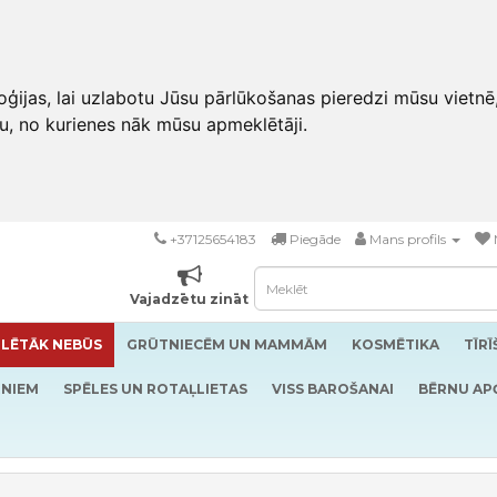
ģijas, lai uzlabotu Jūsu pārlūkošanas pieredzi mūsu vietnē
u, no kurienes nāk mūsu apmeklētāji.
+37125654183
Piegāde
Mans profils
Vajadzētu zināt
LĒTĀK NEBŪS
GRŪTNIECĒM UN MAMMĀM
KOSMĒTIKA
TĪR
RNIEM
SPĒLES UN ROTAĻLIETAS
VISS BAROŠANAI
BĒRNU AP