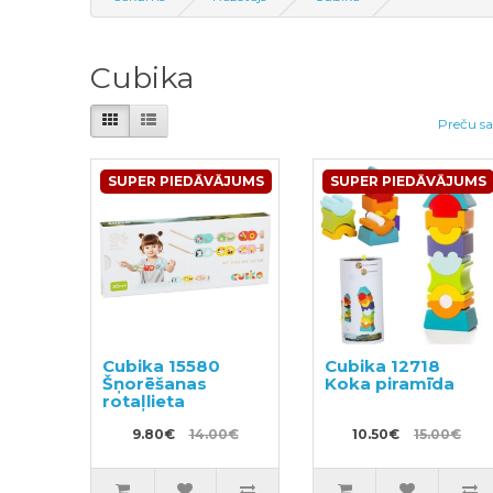
Cubika
Preču sa
SUPER PIEDĀVĀJUMS
SUPER PIEDĀVĀJUMS
Cubika 15580
Cubika 12718
Šņorēšanas
Koka piramīda
rotaļlieta
9.80€
14.00€
10.50€
15.00€