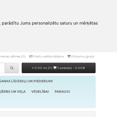
, parādītu Jums personalizētu saturu un mērķētas
Manas vēlmes (0)
Preču salīdzināšana
Pirkumu grozs
0.00 no 21 |
0 prece(s) - 0.00€
ĪŠANAS LĪDZEKĻI UN PIEDERUMI
ĢĒRBS UN VEĻA
VESELĪBAI
PARAUGI