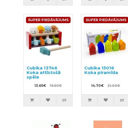
SUPER PIEDĀVĀJUMS
SUPER PIEDĀVĀJUMS
Cubika 13746
Cubika 15016
Koka attīstošā
Koka piramīda
spēle
13.65€
19.50€
14.70€
21.00€