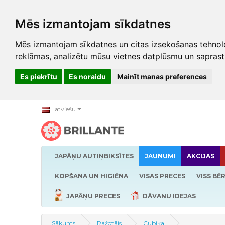
Mēs izmantojam sīkdatnes
Mēs izmantojam sīkdatnes un citas izsekošanas tehnolo
reklāmas, analizētu mūsu vietnes datplūsmu un saprast
Es piekrītu
Es noraidu
Mainīt manas preferences
Latviešu
JAPĀŅU AUTIŅBIKSĪTES
JAUNUMI
AKCIJAS
KOPŠANA UN HIGIĒNA
VISAS PRECES
VISS BĒ
JAPĀŅU PRECES
DĀVANU IDEJAS
Sākums
Ražotājs
Cubika