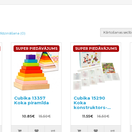
Kārtošanas secīb
līdzināšana (0)
SUPER PIEDĀVĀJUMS
SUPER PIEDĀVĀJUMS
Cubika 13357
Cubika 15290
Koka piramīda
Koka
konstruktors-
spēle
10.85€
15.50€
11.55€
16.50€