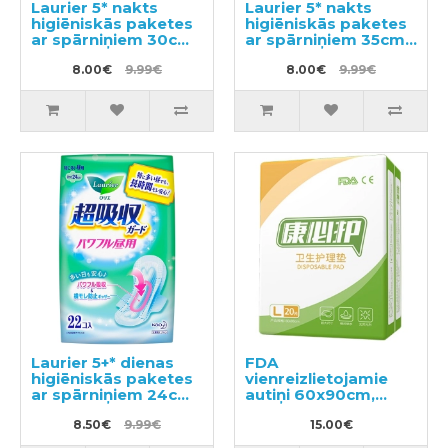
Laurier 5* nakts
Laurier 5* nakts
higiēniskās paketes
higiēniskās paketes
ar spārniņiem 30cm
ar spārniņiem 35cm
18gab
13gab
8.00€
9.99€
8.00€
9.99€
Laurier 5+* dienas
FDA
higiēniskās paketes
vienreizlietojamie
ar spārniņiem 24cm
autiņi 60x90cm,
22gab
20gab
8.50€
9.99€
15.00€