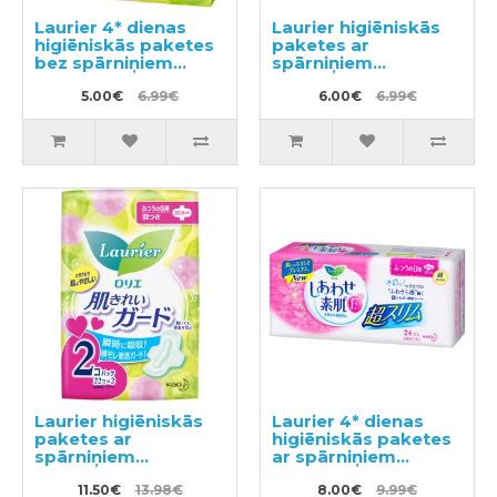
Laurier 4* dienas
Laurier higiēniskās
higiēniskās paketes
paketes ar
bez spārniņiem
spārniņiem
20,5cm 30gab
mēreniem
5.00€
6.99€
izdalījumiem 20,5cm
6.00€
6.99€
22gab
Laurier higiēniskās
Laurier 4* dienas
paketes ar
higiēniskās paketes
spārniņiem
ar spārniņiem
mēreniem
20,5cm 24gab
izdalījumiem 20,5cm
11.50€
13.98€
8.00€
9.99€