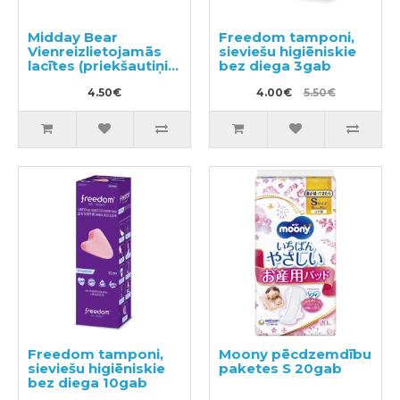
Midday Bear
Freedom tamponi,
Vienreizlietojamās
sieviešu higiēniskie
lacītes (priekšautiņi)
bez diega 3gab
10 gab.
4.50€
4.00€
5.50€
Freedom tamponi,
Moony pēcdzemdību
sieviešu higiēniskie
paketes S 20gab
bez diega 10gab