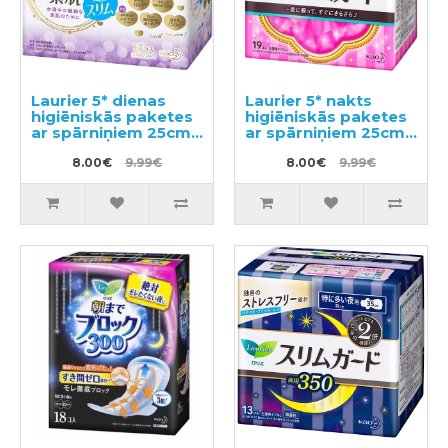
Laurier 5* dienas
Laurier 5* nakts
higiēniskās paketes
higiēniskās paketes
ar spārniņiem 25cm
ar spārniņiem 25cm
17gab
19gab
8.00€
9.99€
8.00€
9.99€