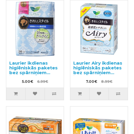
Laurier ikdienas
Laurier Airy ikdienas
higiēniskās paketes
higiēniskās paketes
bez spārniņiem
bez spārniņiem
jūtīgai ādai 14cm
jūtīgai ādai 14cm
36gab
5.00€
6.99€
54gab
7.00€
8.99€