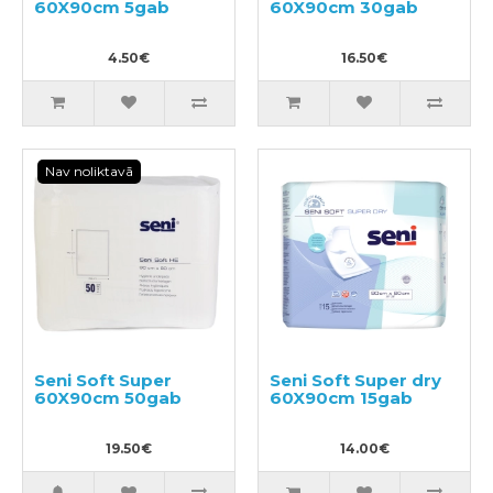
60X90cm 5gab
60X90cm 30gab
4.50€
16.50€
Nav noliktavā
Seni Soft Super
Seni Soft Super dry
60X90cm 50gab
60X90cm 15gab
19.50€
14.00€