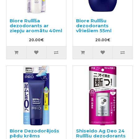
Biore Rullīša
Biore Rullīšu
dezodorants ar
dezodorants
ziepju aromātu 40ml
vīriešiem 55ml
20.00€
20.00€
Biore Dezodorējošs
Shiseido Ag Deo 24
pēdu krēms
Rullīšu dezodorants