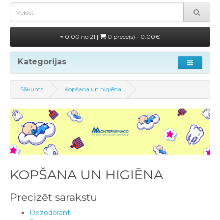
0.00 no 21 |
0 prece(s) - 0.00€
Kategorijas
Sākums
Kopšana un higiēna
KOPŠANA UN HIGIĒNA
Precizēt sarakstu
Dezodoranti