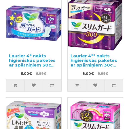
Laurier 4* nakts
Laurier 4*" nakts
higiēniskās paketes
higiēniskās paketes
ar spārniņiem 30cm
ar spārniņiem 30cm
10gab
15gab
5.00€
6.99€
8.00€
9.99€