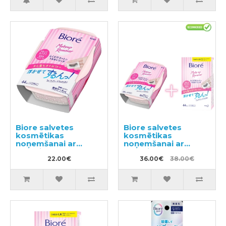
Biore salvetes
Biore salvetes
kosmētikas
kosmētikas
noņemšanai ar
noņemšanai ar
kastīti 44gab
kastīti 44gab +
22.00€
papildus bloks
36.00€
38.00€
44gab