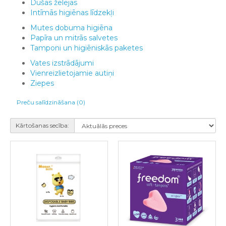
Dušas želejas
Intīmās higiēnas līdzekļi
Mutes dobuma higiēna
Papīra un mitrās salvetes
Tamponi un higiēniskās paketes
Vates izstrādājumi
Vienreizlietojamie autiņi
Ziepes
Preču salīdzināšana (0)
Kārtošanas secība: