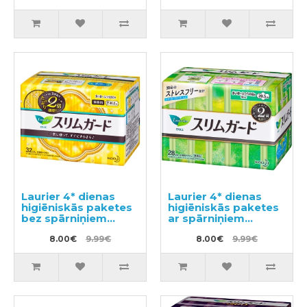
44(22x2) gab
Laurier 4* dienas
Laurier 4* dienas
higiēniskās paketes
higiēniskās paketes
bez spārniņiem
ar spārniņiem
20,5cm 32gab
20,5cm 28gab
8.00€
9.99€
8.00€
9.99€