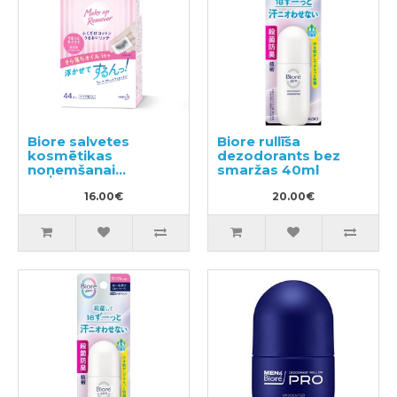
Biore salvetes
Biore rullīša
kosmētikas
dezodorants bez
noņemšanai
smaržas 40ml
(papildus bloks)
44gab
16.00€
20.00€