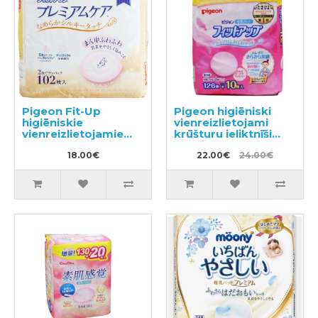
Pigeon Fit-Up
Pigeon higiēniski
higiēniskie
vienreizlietojami
vienreizlietojamie
krūšturu ieliktnīši
krūšturu ieliktņi
barojošām
barojošām
18.00€
mammām 136gab
22.00€
24.00€
mammām 102gab