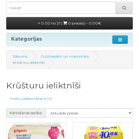
0.00 no 21 |
0 prece(s) - 0.00€
Kategorijas
Sākums
Grūtniecēm un mammām
Krūšturu ieliktnīši
Krūšturu ieliktnīši
Preču salīdzināšana (0)
Kārtošanas secība: