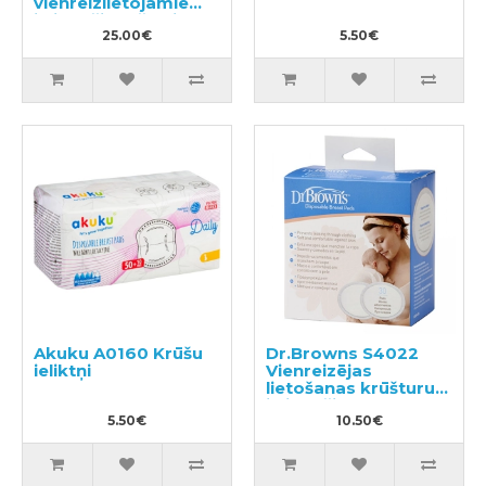
vienreizlietojamie
ieliktnīši krūšturim
102gab
25.00€
5.50€
Akuku A0160 Krūšu
Dr.Browns S4022
ieliktņi
Vienreizējas
lietošanas krūšturu
ieliktnīši 30gab
5.50€
10.50€