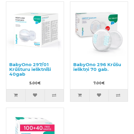
BabyOno 297/01
BabyOno 296 Krūšu
Krūšturu ieliktnīši
ieliktņi 70 gab.
40gab
5.00€
7.00€