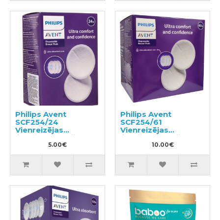
Philips Avent
Philips Avent
SCF254/24
SCF254/61
Vienreizējas
Vienreizējas
lietošanas krūštura
lietošanas krūštura
ieliktņi
5.00€
ieliktņi
10.00€