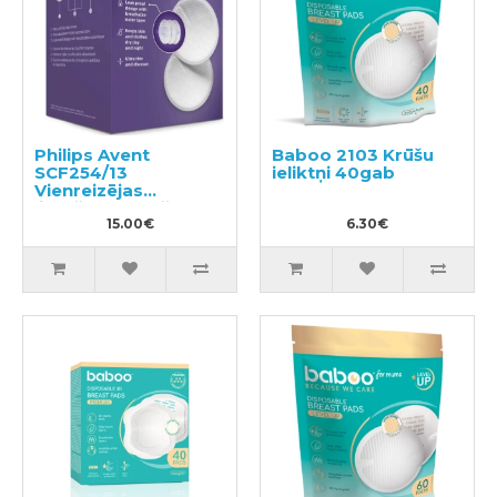
Philips Avent
Baboo 2103 Krūšu
SCF254/13
ieliktņi 40gab
Vienreizējas
lietošanas krūštura
ieliktņi
15.00€
6.30€