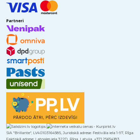
Partneri
SIA "Brillante", LV40103164585, Juridiskā adrese: Festivāla iela 1-97, Rīga
Faktiskā adrese: Latgales iela 322D, Rīga, Latvija, +371 25654183,