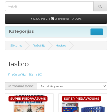
0.00 no 21 |
0 prece(s) - 0.00€
Kategorijas
Sākums
Ražotājs
Hasbro
Hasbro
Preču salīdzināšana (0)
Kārtošanas secība:
SUPER PIEDĀVĀJUMS
SUPER PIEDĀVĀJUMS