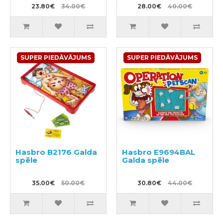
23.80€
34.00€
28.00€
40.00€
SUPER PIEDĀVĀJUMS
SUPER PIEDĀVĀJUMS
Hasbro B2176 Galda
Hasbro E9694BAL
spēle
Galda spēle
35.00€
50.00€
30.80€
44.00€