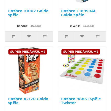
Hasbro B1002 Galda
Hasbro F1699BAL
spēle
Galda spēle
10.50€
15.00€
8.40€
12.00€
SUPER PIEDĀVĀJUMS
SUPER PIEDĀVĀJUMS
Hasbro A2120 Galda
Hasbro 98831 Spēle
spēle
Twister