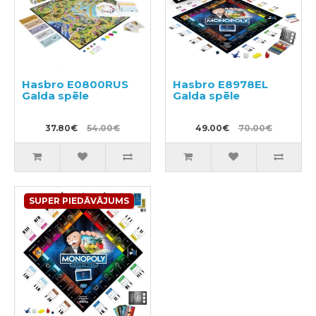
Hasbro E0800RUS
Hasbro E8978EL
Galda spēle
Galda spēle
37.80€
54.00€
49.00€
70.00€
SUPER PIEDĀVĀJUMS