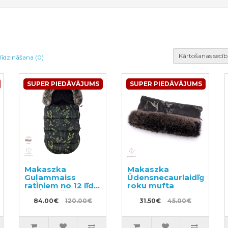
Kārtošanas secīb
līdzināšana (0)
SUPER PIEDĀVĀJUMS
SUPER PIEDĀVĀJUMS
Makaszka
Makaszka
Guļammaiss
Ūdensnecaurlaidīga
ratiņiem no 12 līdz
roku mufta
36 mēnešiem
84.00€
120.00€
31.50€
45.00€