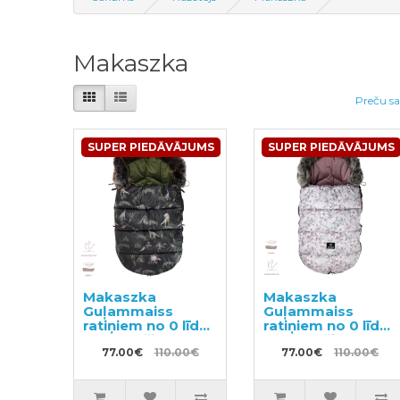
Makaszka
Preču sa
SUPER PIEDĀVĀJUMS
SUPER PIEDĀVĀJUMS
Makaszka
Makaszka
Guļammaiss
Guļammaiss
ratiņiem no 0 līdz
ratiņiem no 0 līdz
18 mēnešiem.
18 mēnešiem.
77.00€
110.00€
77.00€
110.00€