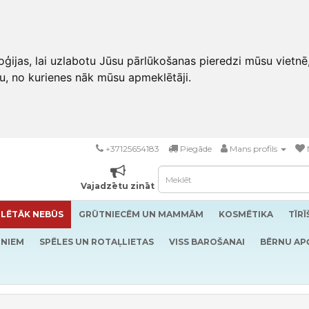
ģijas, lai uzlabotu Jūsu pārlūkošanas pieredzi mūsu vietnē
u, no kurienes nāk mūsu apmeklētāji.
+37125654183
Piegāde
Mans profils
Vajadzētu zināt
LĒTĀK NEBŪS
GRŪTNIECĒM UN MAMMĀM
KOSMĒTIKA
TĪR
RNIEM
SPĒLES UN ROTAĻLIETAS
VISS BAROŠANAI
BĒRNU AP