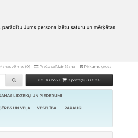
, parādītu Jums personalizētu saturu un mērķētas
Manas vēlmes (0)
Preču salīdzināšana
Pirkumu grozs
0.00 no 21 |
0 prece(s) - 0.00€
ĪŠANAS LĪDZEKĻI UN PIEDERUMI
ĢĒRBS UN VEĻA
VESELĪBAI
PARAUGI