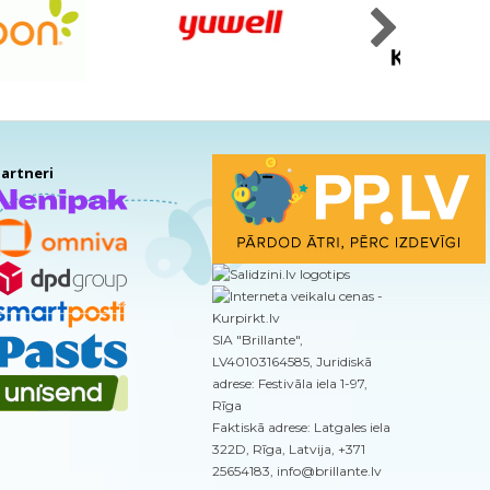
artneri
SIA "Brillante",
LV40103164585, Juridiskā
adrese: Festivāla iela 1-97,
Rīga
Faktiskā adrese: Latgales iela
322D, Rīga, Latvija, +371
25654183, info@brillante.lv