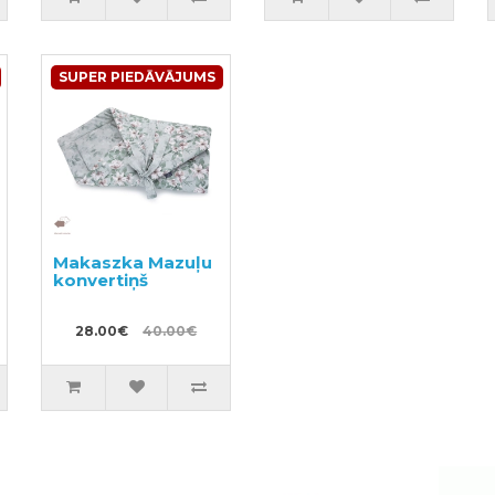
SUPER PIEDĀVĀJUMS
Makaszka Mazuļu
konvertiņš
28.00€
40.00€