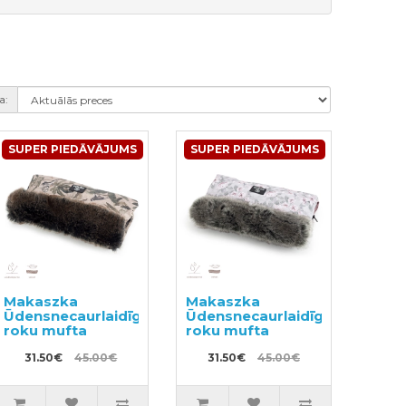
a:
SUPER PIEDĀVĀJUMS
SUPER PIEDĀVĀJUMS
Makaszka
Makaszka
Ūdensnecaurlaidīga
Ūdensnecaurlaidīga
roku mufta
roku mufta
31.50€
45.00€
31.50€
45.00€