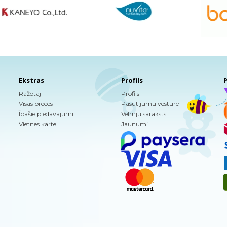
Ekstras
Profils
P
Ražotāji
Profils
Visas preces
Pasūtījumu vēsture
Īpašie piedāvājumi
Vēlmju saraksts
Vietnes karte
Jaunumi