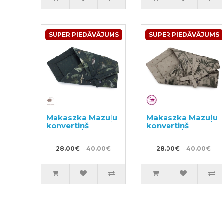
SUPER PIEDĀVĀJUMS
SUPER PIEDĀVĀJUMS
Makaszka Mazuļu
Makaszka Mazuļu
konvertiņš
konvertiņš
28.00€
40.00€
28.00€
40.00€