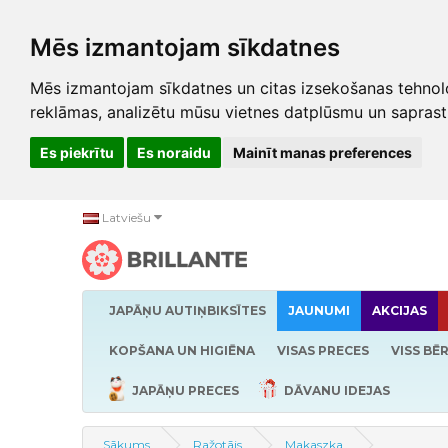
Mēs izmantojam sīkdatnes
Mēs izmantojam sīkdatnes un citas izsekošanas tehnolo
reklāmas, analizētu mūsu vietnes datplūsmu un saprast
Es piekrītu
Es noraidu
Mainīt manas preferences
Latviešu
JAPĀŅU AUTIŅBIKSĪTES
JAUNUMI
AKCIJAS
KOPŠANA UN HIGIĒNA
VISAS PRECES
VISS BĒ
JAPĀŅU PRECES
DĀVANU IDEJAS
Sākums
Ražotājs
Makaszka