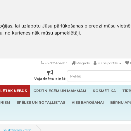
ģijas, lai uzlabotu Jūsu pārlūkošanas pieredzi mūsu vietnē
u, no kurienes nāk mūsu apmeklētāji.
+37125654183
Piegāde
Mans profils
Vajadzētu zināt
LĒTĀK NEBŪS
GRŪTNIECĒM UN MAMMĀM
KOSMĒTIKA
TĪR
RNIEM
SPĒLES UN ROTAĻLIETAS
VISS BAROŠANAI
BĒRNU AP
Sauļošanās krēmi