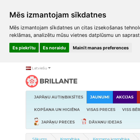
Mēs izmantojam sīkdatnes
Mēs izmantojam sīkdatnes un citas izsekošanas tehnolo
reklāmas, analizētu mūsu vietnes datplūsmu un saprast
Es piekrītu
Es noraidu
Mainīt manas preferences
Latviešu
JAPĀŅU AUTIŅBIKSĪTES
JAUNUMI
AKCIJAS
KOPŠANA UN HIGIĒNA
VISAS PRECES
VISS BĒ
JAPĀŅU PRECES
DĀVANU IDEJAS
Sākums
Kosmētika
Ķermeņa kosmētika