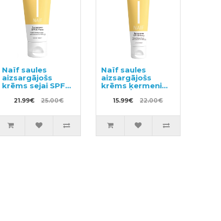
Naïf saules
Naïf saules
aizsargājošs
aizsargājošs
krēms sejai SPF30
krēms ķermenim
50ml
SPF30 100ml
21.99€
25.00€
15.99€
22.00€