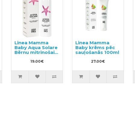
Linea Mamma
Linea Mamma
Baby Aqua Solare
Baby krēms pēc
Bērnu mitrinošais
sauļošanās 100ml
sprejs uz ūdens
bāzes 75ml
19.00€
27.00€