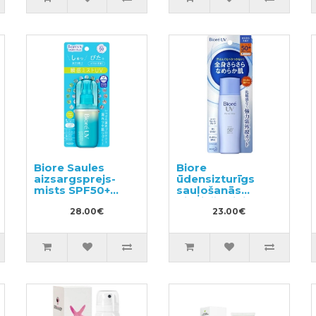
Biore Saules
Biore
aizsargsprejs-
ūdensizturīgs
mists SPF50+
sauļošanās
60ml
pieniņš sejai un
28.00€
ķermenim SPF
23.00€
50+ 40ml