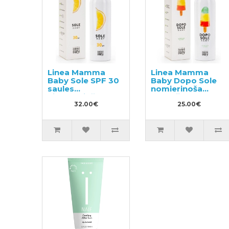
Linea Mamma
Linea Mamma
Baby Sole SPF 30
Baby Dopo Sole
saules
nomierinoša
aizsargājošā
emulsija ar
emulsija
32.00€
papildus
25.00€
ķermenim 150ml
aizsardzību pret
odiem 150ml