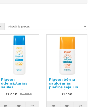
a:
Pigeon
Pigeon bērnu
ūdensizturīgs
sauļošanās
saules
pieniņš sejai un
aizsargājošs
ķermenim UV
mitrinošs pieniņš
22.00€
24.00€
SPF35 30g
21.00€
SPF20 45g