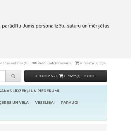
, parādītu Jums personalizētu saturu un mērķētas
Manas vēlmes (0)
Preču salīdzināšana
Pirkumu grozs
0.00 no 21 |
0 prece(s) - 0.00€
ĪŠANAS LĪDZEKĻI UN PIEDERUMI
ĢĒRBS UN VEĻA
VESELĪBAI
PARAUGI