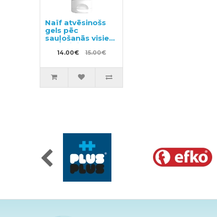
Naïf atvēsinošs
gels pēc
sauļošanās visiem
ādas tipiem 100ml
14.00€
15.00€