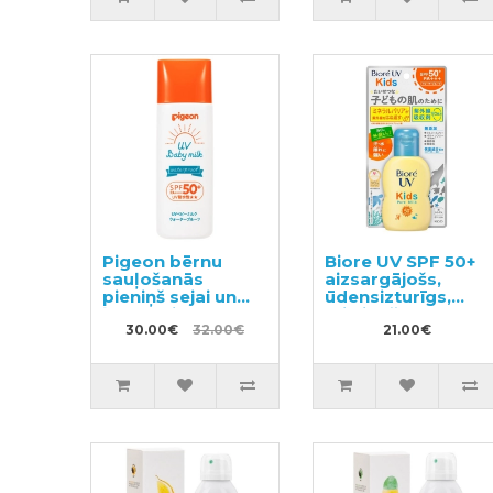
Pigeon bērnu
Biore UV SPF 50+
sauļošanās
aizsargājošs,
pieniņš sejai un
ūdensizturīgs,
ķermenim UV
mitrinošs
SPF50 50g
30.00€
32.00€
sauļošanās
21.00€
pieniņš bērniem
70ml