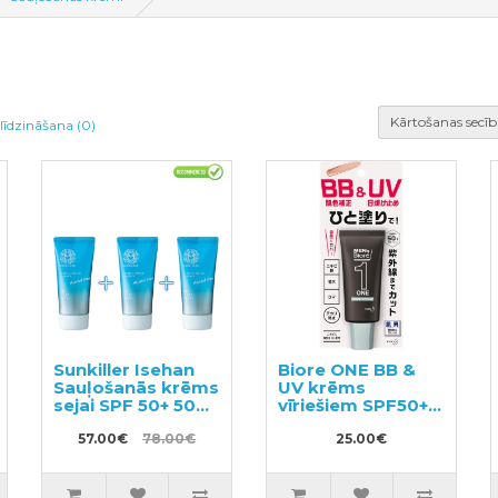
Kārtošanas secīb
līdzināšana (0)
Sunkiller Isehan
Biore ONE BB &
Sauļošanās krēms
UV krēms
sejai SPF 50+ 50g
vīriešiem SPF50+
3gab
30g
57.00€
78.00€
25.00€