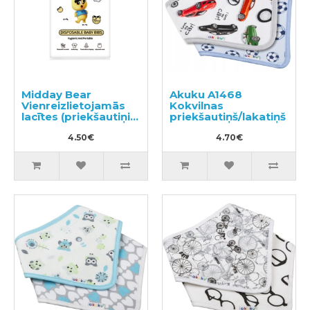
Midday Bear
Akuku A1468
Vienreizlietojamās
Kokvilnas
lacītes (priekšautiņi)
priekšautiņš/lakatiņš
10 gab.
4.50€
4.70€