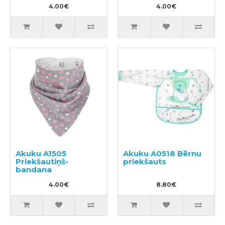
4.00€
4.00€
Akuku A1505
Akuku A0518 Bērnu
Priekšautiņš-
priekšauts
bandana
4.00€
8.80€