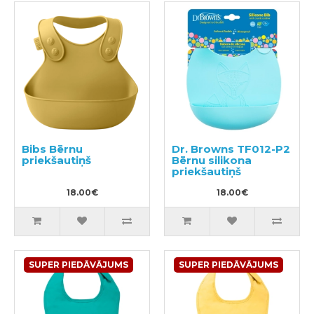
Bibs Bērnu
Dr. Browns TF012-P2
priekšautiņš
Bērnu silikona
priekšautiņš
18.00€
18.00€
SUPER PIEDĀVĀJUMS
SUPER PIEDĀVĀJUMS