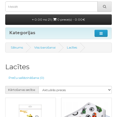
0.00 no 21 |
0 prece(s) - 0.00€
Kategorijas
Sākums
Viss barošanai
Lacītes
Lacītes
Preču salīdzināšana (0)
Kārtošanas secība: