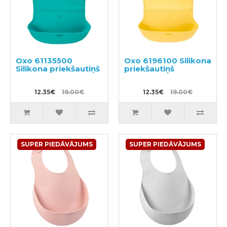
Oxo 61135500
Oxo 6196100 Silikona
Silikona priekšautiņš
priekšautiņš
12.35€
19.00€
12.35€
19.00€
SUPER PIEDĀVĀJUMS
SUPER PIEDĀVĀJUMS