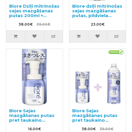
Biore Dziļi mitrinošas
Biore dziļi mitrinošas
sejas mazgāšanas
sejas mazgāšanas
putas 200ml +
putas, pildviela
pildviela 340ml
340ml
38.00€
39.00€
23.00€
Biore Sejas
Biore Sejas
mazgāšanas putas
mazgāšanas putas
pret taukaino
pret taukaino
spīdumu 200ml
spīdumu 200ml +
16.00€
pildviela 340ml
38.00€
39.00€