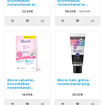
kosmētikas
kosmētikas
noņemšanai ar
noņemšanai ar
kastīti 44gab
kastīti 44gab +
22.00€
papildus bloks
36.00€
38.00€
44gab
Biore salvetes
Biore Gels grima
kosmētikas
noņemšanai 60g
noņemšanai
(papildus bloks)
44gab
16.00€
25.00€