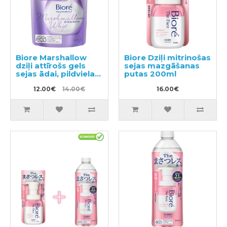
Biore Marshallow
Biore Dziļi mitrinošas
dziļi attīrošs gels
sejas mazgāšanas
sejas ādai, pildviela
putas 200ml
130ml
12.00€
14.00€
16.00€