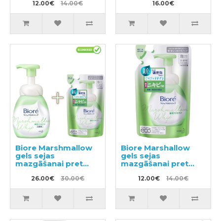
pildviela 130ml
12.00€
14.00€
16.00€
Biore Marshmallow
Biore Marshallow
gels sejas
gels sejas
mazgāšanai pret
mazgāšanai pret
akne 150ml +
akne, pildviela 130ml
pildviela 130ml
26.00€
30.00€
12.00€
14.00€