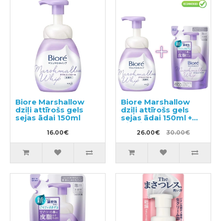
Biore Marshallow
Biore Marshallow
dziļi attīrošs gels
dziļi attīrošs gels
sejas ādai 150ml
sejas ādai 150ml +
pildviela 130ml
16.00€
26.00€
30.00€