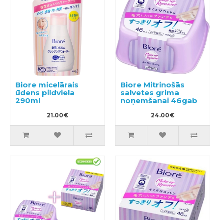
Biore micelārais
Biore Mitrinošās
ūdens pildviela
salvetes grima
290ml
noņemšanai 46gab
21.00€
24.00€