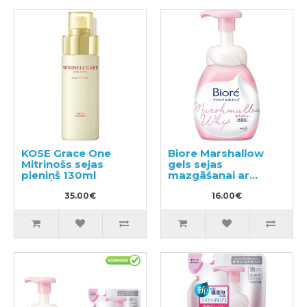
KOSE Grace One
Biore Marshallow
Mitrinošs sejas
gels sejas
pieniņš 130ml
mazgāšanai ar
mitrinošo efektu
35.00€
150ml
16.00€