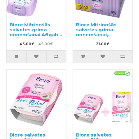
Biore Mitrinošās
Biore Mitrinošās
salvetes grima
salvetes grima
noņemšanai 46gab +
noņemšanai,
maināms bloks
maināms bloks
46gab
43.00€
45.00€
46gab
21.00€
Biore salvetes
Biore salvetes