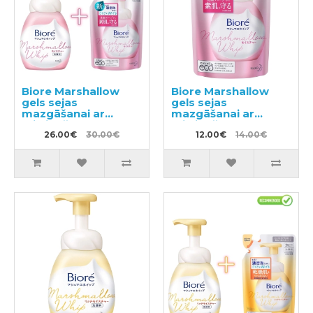
Biore Marshallow
Biore Marshallow
gels sejas
gels sejas
mazgāšanai ar
mazgāšanai ar
mitrinošo efektu
mitrinošu efektu,
150ml + pildviela
26.00€
30.00€
pildviela 130ml
12.00€
14.00€
130ml