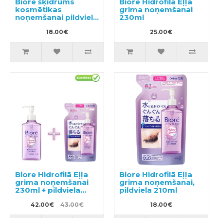
Biore šķidrums
Biore Hidrofilā Eļļa
kosmētikas
grima noņemšanai
noņemšanai pildviela
230ml
210ml
18.00€
25.00€
Biore Hidrofilā Eļļa
Biore Hidrofilā Eļļa
grima noņemšanai
grima noņemšanai,
230ml + pildviela
pildviela 210ml
210ml
42.00€
43.00€
18.00€