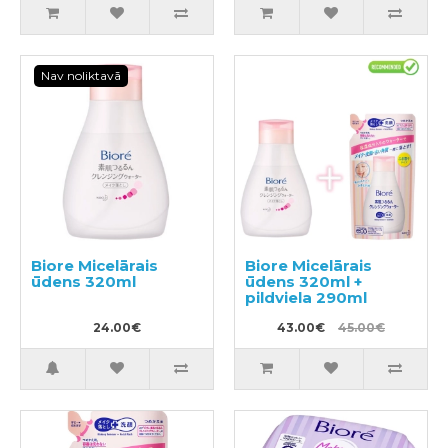
Nav noliktavā
Biore Micelārais
Biore Micelārais
ūdens 320ml
ūdens 320ml +
pildviela 290ml
24.00€
43.00€
45.00€