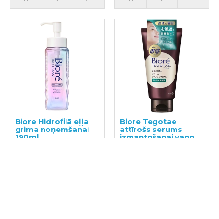
Biore Hidrofilā eļļa
Biore Tegotae
grima noņemšanai
attīrošs serums
190ml
izmantošanai vannā
150g
29.00€
25.00€
28.00€