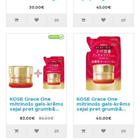
100g
30.00€
45.00€
KOSE Grace One
KOSE Grace One
mitrinošs gels-krēms
mitrinošs gels-krēms
sejai pret grumbām
sejai pret grumbām
100g + pildviela 90g
pildviela 90g
83.00€
85.00€
40.00€