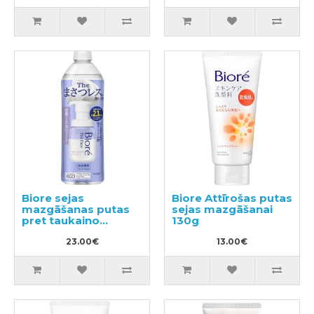
Biore sejas
Biore Attīrošas putas
mazgāšanas putas
sejas mazgāšanai
pret taukaino
130g
spīdumu, pildviela
340ml
23.00€
13.00€