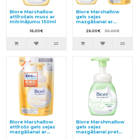
Biore Marshallow
Biore Marshallow
attīrošais muss ar
gels sejas
mitrinājumu 150ml
mazgāšanai ar
mitrinošo efektu
16.00€
150ml + pildviela
26.00€
30.00€
130ml
Biore Marshallow
Biore Marshmallow
attīrošs gels sejas
gels sejas
mazgāšanai ar
mazgāšanai pret
ekstra mitrināšanu,
akne 150ml