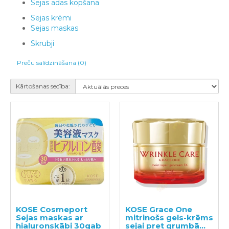
Sejas ādas kopšana
Sejas krēmi
Sejas maskas
Skrubji
Preču salīdzināšana (0)
Kārtošanas secība:
KOSE Cosmeport
KOSE Grace One
Sejas maskas ar
mitrinošs gels-krēms
hialuronskābi 30gab
sejai pret grumbām