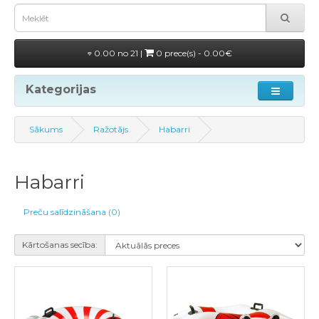
0.00 no 21 |
0 prece(s) - 0.00€
Kategorijas
Sākums
Ražotājs
Habarri
Habarri
Preču salīdzināšana (0)
Kārtošanas secība: