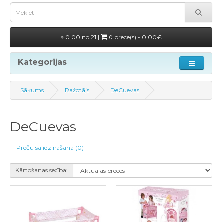
0.00 no 21 |
0 prece(s) - 0.00€
Kategorijas
Sākums
Ražotājs
DeCuevas
DeCuevas
Preču salīdzināšana (0)
Kārtošanas secība: