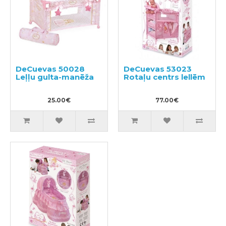
DeCuevas 50028
DeCuevas 53023
Leļļu gulta-manēža
Rotaļu centrs lellēm
25.00€
77.00€