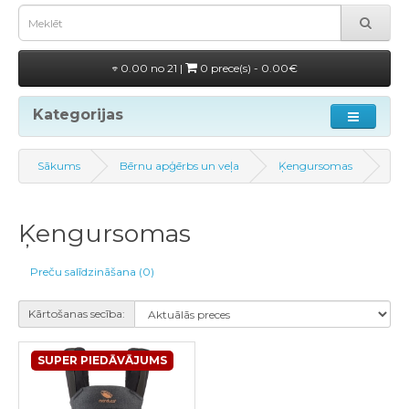
0.00 no 21 |
0 prece(s) - 0.00€
Kategorijas
Sākums
Bērnu apģērbs un veļa
Ķengursomas
Ķengursomas
Preču salīdzināšana (0)
Kārtošanas secība:
SUPER PIEDĀVĀJUMS