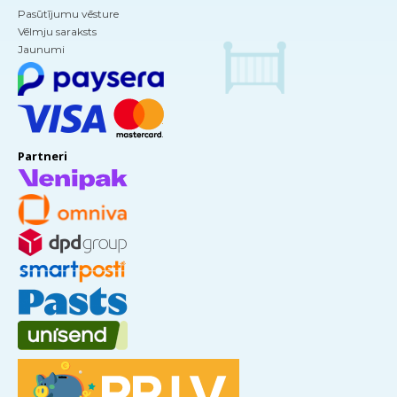
Pasūtījumu vēsture
Vēlmju saraksts
Jaunumi
Partneri