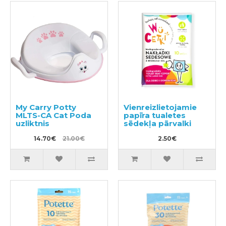
My Carry Potty
Vienreizlietojamie
MLTS-CA Cat Poda
papīra tualetes
uzliktnis
sēdekļa pārvalki
14.70€
21.00€
2.50€