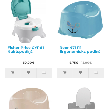
Fisher Price GYP61
Reer 471111
Naktspodiņš
Ergonomisks podiņš
60.00€
9.75€
15.00€