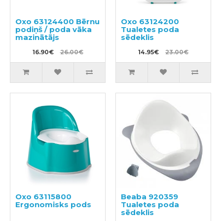
Oxo 63124400 Bērnu
Oxo 63124200
podiņš / poda vāka
Tualetes poda
mazinātājs
sēdeklis
16.90€
26.00€
14.95€
23.00€
Oxo 63115800
Beaba 920359
Ergonomisks pods
Tualetes poda
sēdeklis