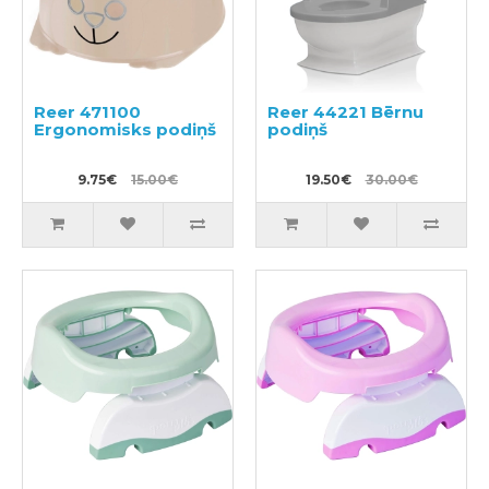
Reer 471100
Reer 44221 Bērnu
Ergonomisks podiņš
podiņš
9.75€
15.00€
19.50€
30.00€