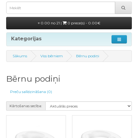
0.00 no 21 |
0 prece(s) - 0.00€
Kategorijas
Sākums
Viss bērniem
Bērnu podiņi
Bērnu podiņi
Preču salīdzināšana (0)
Kārtošanas secība: