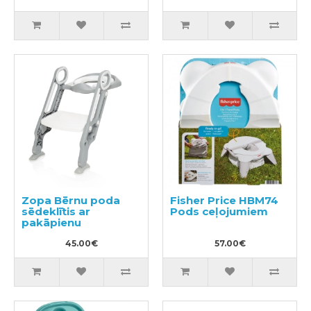
Zopa Bērnu poda
Fisher Price HBM74
sēdeklītis ar
Pods ceļojumiem
pakāpienu
45.00€
57.00€