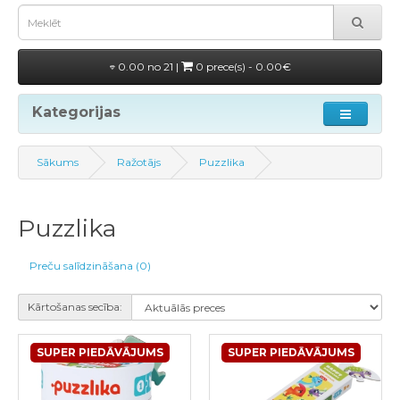
0.00 no 21 |
0 prece(s) - 0.00€
Kategorijas
Sākums
Ražotājs
Puzzlika
Puzzlika
Preču salīdzināšana (0)
Kārtošanas secība:
SUPER PIEDĀVĀJUMS
SUPER PIEDĀVĀJUMS