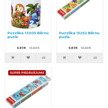
Puzzlika 13005 Bērnu
Puzzlika 15252 Bērnu
puzle
puzle
6.83€
10.50€
6.83€
10.50€
SUPER PIEDĀVĀJUMS