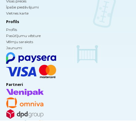
Visas preces
Īpašie piedāvājumi
Vietnes karte
Profils
Profils
Pasūtījumu vēsture
Vēlmju saraksts
Jaunumi
Partneri