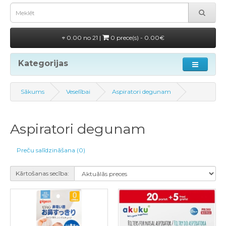
0.00 no 21 |
0 prece(s) - 0.00€
Kategorijas
Sākums
Veselībai
Aspiratori degunam
Aspiratori degunam
Preču salīdzināšana (0)
Kārtošanas secība: