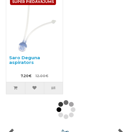
SUPER PIEDĀVĀJUMS
Saro Deguna
aspirators
7.20€
12.00€