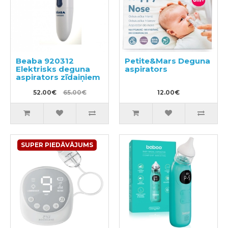
Beaba 920312
Petite&Mars Deguna
Elektrisks deguna
aspirators
aspirators zīdaiņiem
52.00€
65.00€
12.00€
SUPER PIEDĀVĀJUMS