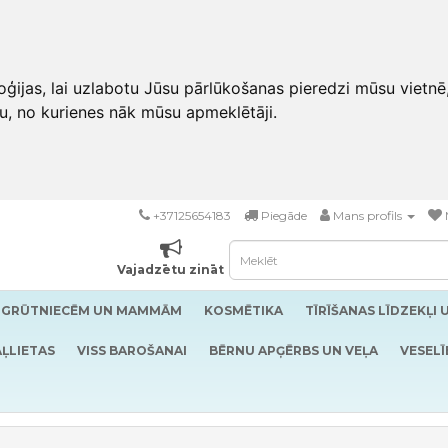
ģijas, lai uzlabotu Jūsu pārlūkošanas pieredzi mūsu vietnē
u, no kurienes nāk mūsu apmeklētāji.
+37125654183
Piegāde
Mans profils
Vajadzētu zināt
GRŪTNIECĒM UN MAMMĀM
KOSMĒTIKA
TĪRĪŠANAS LĪDZEKĻI 
ĻLIETAS
VISS BAROŠANAI
BĒRNU APĢĒRBS UN VEĻA
VESELĪ