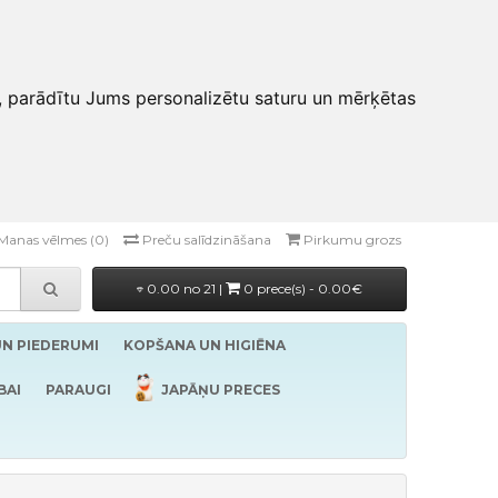
, parādītu Jums personalizētu saturu un mērķētas
Manas vēlmes (0)
Preču salīdzināšana
Pirkumu grozs
0.00 no 21 |
0 prece(s) - 0.00€
UN PIEDERUMI
KOPŠANA UN HIGIĒNA
BAI
PARAUGI
JAPĀŅU PRECES