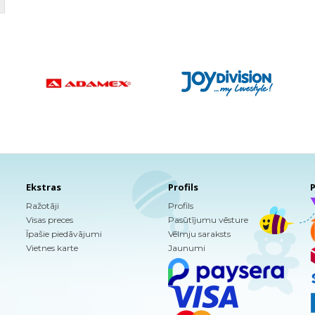
Ekstras
Profils
P
Ražotāji
Profils
Visas preces
Pasūtījumu vēsture
Īpašie piedāvājumi
Vēlmju saraksts
Vietnes karte
Jaunumi