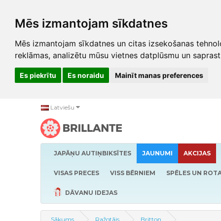
Mēs izmantojam sīkdatnes
Mēs izmantojam sīkdatnes un citas izsekošanas tehnolo
reklāmas, analizētu mūsu vietnes datplūsmu un saprast
Es piekrītu
Es noraidu
Mainīt manas preferences
Latviešu
JAPĀŅU AUTIŅBIKSĪTES
JAUNUMI
AKCIJAS
VISAS PRECES
VISS BĒRNIEM
SPĒLES UN ROTA
DĀVANU IDEJAS
Sākums
Ražotājs
Britton