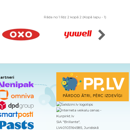
Rāda no 1 līdz 2 kopā 2 (Kopā lapu - 1)
artneri
SIA "Brillante",
LV40103164585, Juridiskā