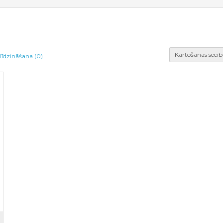
Kārtošanas secīb
līdzināšana (0)