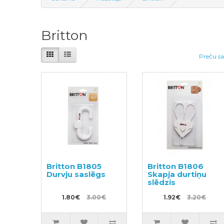
Britton
Preču sa
Britton B1805
Britton B1806
Durvju saslēgs
Skapja durtiņu
slēdzis
1.80€
3.00€
1.92€
3.20€