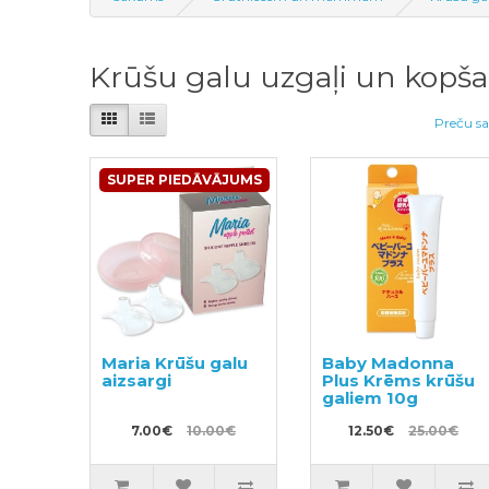
Krūšu galu uzgaļi un kopšan
Preču sa
SUPER PIEDĀVĀJUMS
Maria Krūšu galu
Baby Madonna
aizsargi
Plus Krēms krūšu
galiem 10g
7.00€
10.00€
12.50€
25.00€