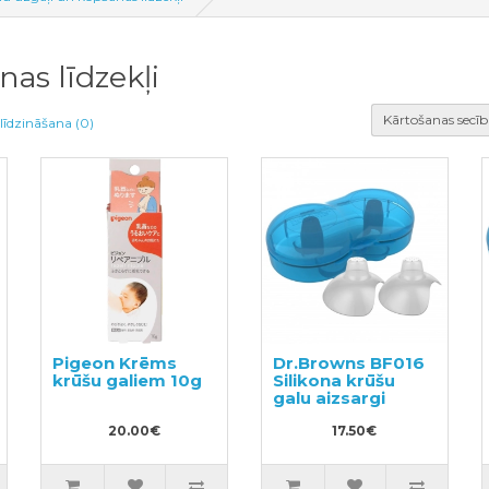
as līdzekļi
Kārtošanas secīb
līdzināšana (0)
Pigeon Krēms
Dr.Browns BF016
krūšu galiem 10g
Silikona krūšu
galu aizsargi
20.00€
17.50€