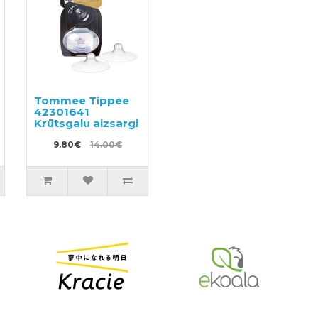
Tommee Tippee
42301641
Krūtsgalu aizsargi
9.80€
14.00€