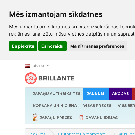
Mēs izmantojam sīkdatnes
Mēs izmantojam sīkdatnes un citas izsekošanas tehnolo
reklāmas, analizētu mūsu vietnes datplūsmu un saprast
Es piekrītu
Es noraidu
Mainīt manas preferences
Latviešu
JAPĀŅU AUTIŅBIKSĪTES
JAUNUMI
AKCIJAS
KOPŠANA UN HIGIĒNA
VISAS PRECES
VISS BĒ
JAPĀŅU PRECES
DĀVANU IDEJAS
Sākums
Grūtniecēm un mammām
Krūšu gal