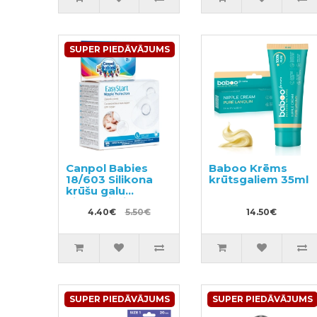
SUPER PIEDĀVĀJUMS
Canpol Babies
Baboo Krēms
18/603 Silikona
krūtsgaliem 35ml
krūšu galu
aizsargi L izmērs
4.40€
5.50€
14.50€
SUPER PIEDĀVĀJUMS
SUPER PIEDĀVĀJUMS