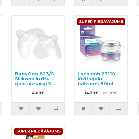
SUPER PIEDĀVĀJUMS
BabyOno 823/S
Lansinoh 23110
Silikona krūšu
Krūtsgalu
galu aizsargi S
balzams 60ml
izmērs
4.00€
14.30€
22.00€
SUPER PIEDĀVĀJUMS