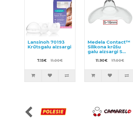
Lansinoh 70193
Medela Contact™
Krūtsgalu aizsargi
Silikona krūšu
galu aizsargi S
izmērs (16mm)
7.15€
11.00€
008.0288
11.90€
17.00€