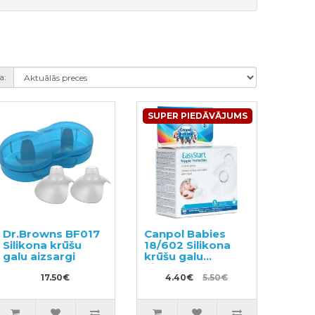
a:
SUPER PIEDĀVĀJUMS
Dr.Browns BF017
Canpol Babies
Silikona krūšu
18/602 Silikona
galu aizsargi
krūšu galu
aizsargi S izmērs
17.50€
4.40€
5.50€