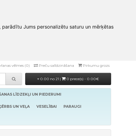
, parādītu Jums personalizētu saturu un mērķētas
Manas vēlmes (0)
Preču salīdzināšana
Pirkumu grozs
0.00 no 21 |
0 prece(s) - 0.00€
ĪŠANAS LĪDZEKĻI UN PIEDERUMI
ĢĒRBS UN VEĻA
VESELĪBAI
PARAUGI