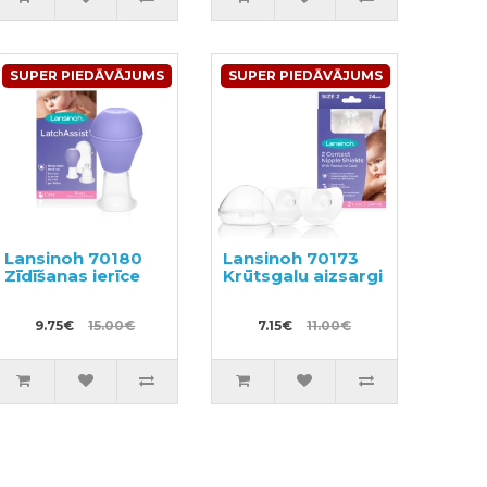
SUPER PIEDĀVĀJUMS
SUPER PIEDĀVĀJUMS
Lansinoh 70180
Lansinoh 70173
Zīdīšanas ierīce
Krūtsgalu aizsargi
9.75€
15.00€
7.15€
11.00€