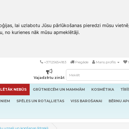
ģijas, lai uzlabotu Jūsu pārlūkošanas pieredzi mūsu vietnē
u, no kurienes nāk mūsu apmeklētāji.
+37125654183
Piegāde
Mans profils
Vajadzētu zināt
LĒTĀK NEBŪS
GRŪTNIECĒM UN MAMMĀM
KOSMĒTIKA
TĪR
RNIEM
SPĒLES UN ROTAĻLIETAS
VISS BAROŠANAI
BĒRNU AP
u uzgaļi un kopšanas līdzekļi