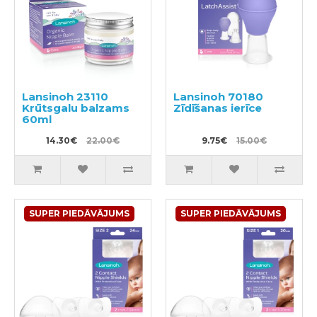
Lansinoh 23110
Lansinoh 70180
Krūtsgalu balzams
Zīdīšanas ierīce
60ml
14.30€
22.00€
9.75€
15.00€
SUPER PIEDĀVĀJUMS
SUPER PIEDĀVĀJUMS