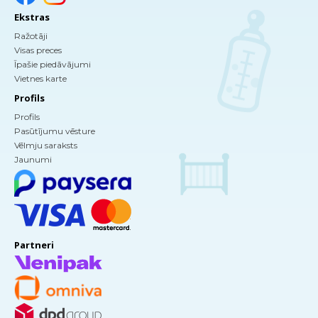
Ekstras
Ražotāji
Visas preces
Īpašie piedāvājumi
Vietnes karte
Profils
Profils
Pasūtījumu vēsture
Vēlmju saraksts
Jaunumi
Partneri