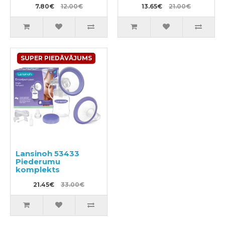
7.80€
12.00€
13.65€
21.00€
SUPER PIEDĀVĀJUMS
Lansinoh 53433
Piederumu
komplekts
21.45€
33.00€