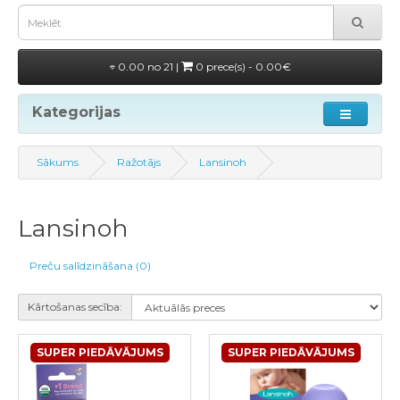
0.00 no 21 |
0 prece(s) - 0.00€
Kategorijas
Sākums
Ražotājs
Lansinoh
Lansinoh
Preču salīdzināšana (0)
Kārtošanas secība:
SUPER PIEDĀVĀJUMS
SUPER PIEDĀVĀJUMS