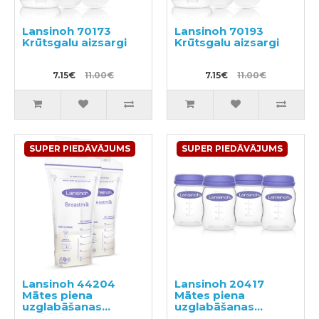
Lansinoh 70173
Lansinoh 70193
Krūtsgalu aizsargi
Krūtsgalu aizsargi
7.15€
11.00€
7.15€
11.00€
SUPER PIEDĀVĀJUMS
SUPER PIEDĀVĀJUMS
Lansinoh 44204
Lansinoh 20417
Mātes piena
Mātes piena
uzglabāšanas
uzglabāšanas
maisiņi 25x180ml
pudeles 4x160ml