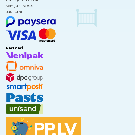
Vēlmju saraksts
Jaunumi
Partneri