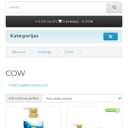
0.00 no 21 |
0 prece(s) - 0.00€
Kategorijas
Sākums
Ražotājs
COW
COW
Preču salīdzināšana (0)
Kārtošanas secība: