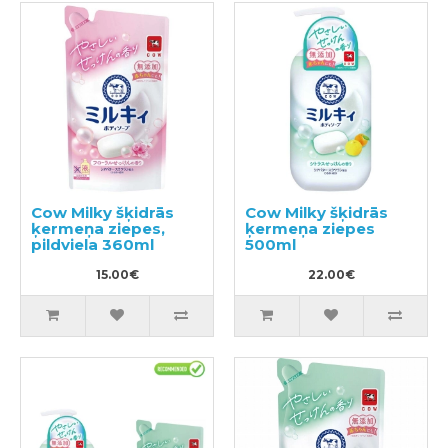
Cow Milky šķidrās
Cow Milky šķidrās
ķermeņa ziepes,
ķermeņa ziepes
pildviela 360ml
500ml
15.00€
22.00€