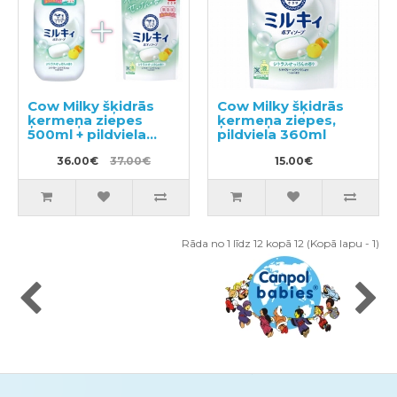
Cow Milky šķidrās
Cow Milky šķidrās
ķermeņa ziepes
ķermeņa ziepes,
500ml + pildviela
pildviela 360ml
360ml
36.00€
37.00€
15.00€
Rāda no 1 līdz 12 kopā 12 (Kopā lapu - 1)