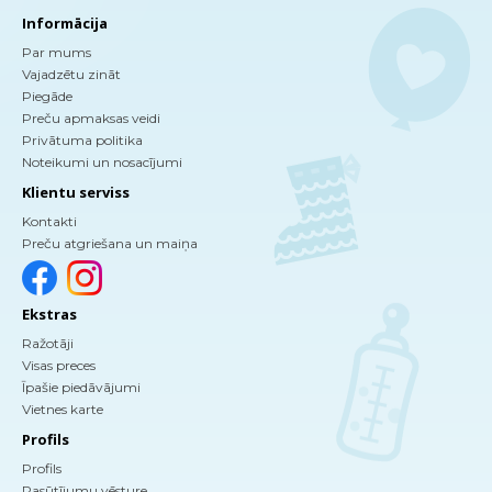
Informācija
Par mums
Vajadzētu zināt
Piegāde
Preču apmaksas veidi
Privātuma politika
Noteikumi un nosacījumi
Klientu serviss
Kontakti
Preču atgriešana un maiņa
Ekstras
Ražotāji
Visas preces
Īpašie piedāvājumi
Vietnes karte
Profils
Profils
Pasūtījumu vēsture