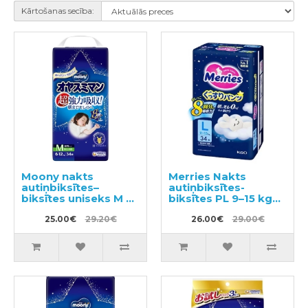
Kārtošanas secība:
Moony nakts
Merries Nakts
autiņbiksītes–
autiņbiksītes-
biksītes uniseks M 6–
biksītes PL 9–15 kg
12kg 34gab
34gab
25.00€
29.20€
26.00€
29.00€