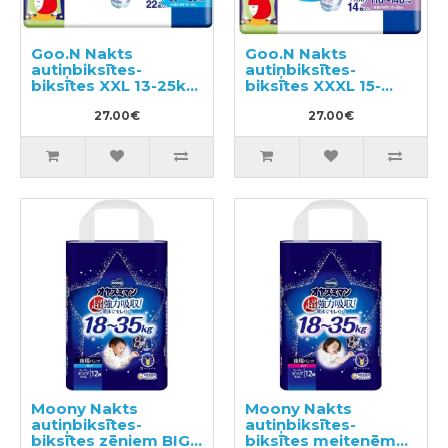
Goo.N Nakts
Goo.N Nakts
autiņbiksītes-
autiņbiksītes-
biksītes XXL 13-25kg
biksītes XXXL 15-
22gab
35kg 14gab
27.00€
27.00€
Moony Nakts
Moony Nakts
autiņbiksītes-
autiņbiksītes-
biksītes zēniem BIG
biksītes meitenēm