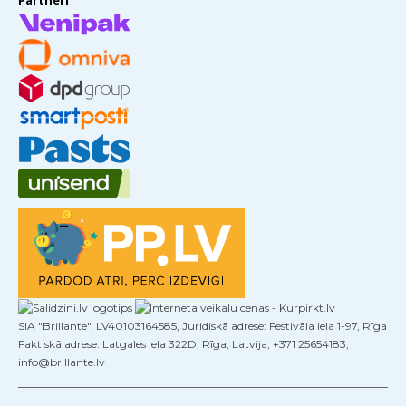
Partneri
SIA "Brillante", LV40103164585, Juridiskā adrese: Festivāla iela 1-97, Rīga
Faktiskā adrese: Latgales iela 322D, Rīga, Latvija, +371 25654183,
info@brillante.lv