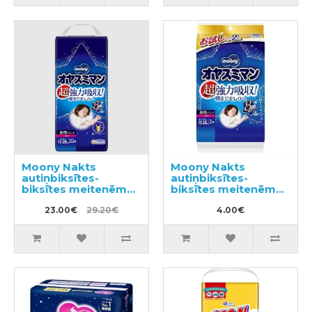
Moony Nakts
Moony Nakts
autiņbiksītes-
autiņbiksītes-
biksītes meitenēm
biksītes meitenēm
XL 13-28kg 22gab
XL 13-28kg 2gab
23.00€
29.20€
4.00€