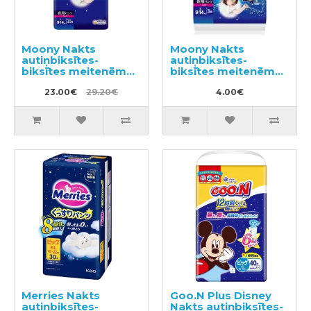
Moony Nakts
Moony Nakts
autiņbiksītes-
autiņbiksītes-
biksītes meitenēm
biksītes meitenēm
PL 9-14kg 30gab
PL 9-14kg 3gab
23.00€
29.20€
4.00€
Merries Nakts
Goo.N Plus Disney
autiņbiksītes-
Nakts autiņbiksītes-