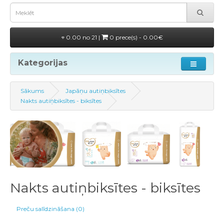
0.00 no 21 |
0 prece(s) - 0.00€
Kategorijas
Sākums
Japāņu autiņbiksītes
Nakts autiņbiksītes - biksītes
Nakts autiņbiksītes - biksītes
Preču salīdzināšana (0)