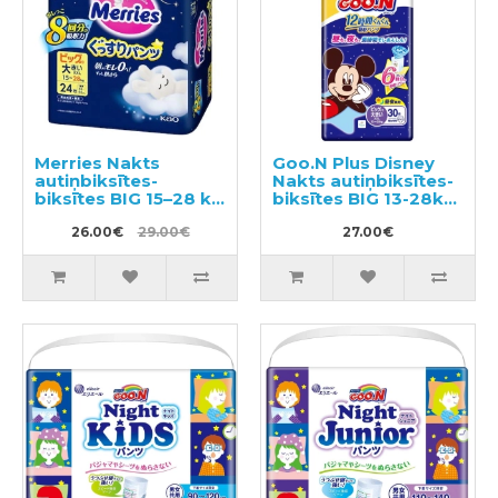
Merries Nakts
Goo.N Plus Disney
autiņbiksītes-
Nakts autiņbiksītes-
biksītes BIG 15–28 kg
biksītes BIG 13-28kg
24gab
30gab
26.00€
29.00€
27.00€