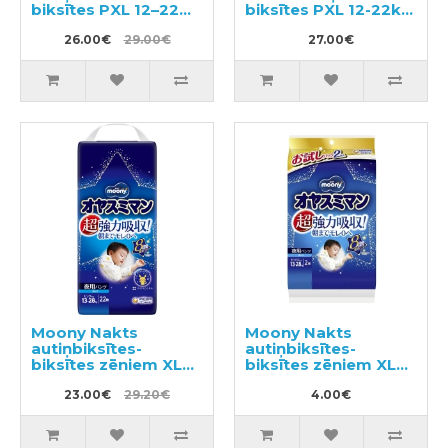
biksītes PXL 12–22
biksītes PXL 12-22kg
kg 30gab
40gab
26.00€
29.00€
27.00€
Moony Nakts
Moony Nakts
autiņbiksītes-
autiņbiksītes-
biksītes zēniem XL
biksītes zēniem XL
13-28kg 22gab
13-28kg 2gab
23.00€
29.20€
4.00€