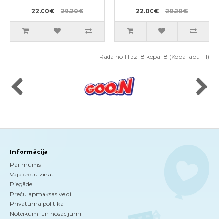
18-35kg 12gab
BIG 18-35kg 12gab
22.00€
29.20€
22.00€
29.20€
Rāda no 1 līdz 18 kopā 18 (Kopā lapu - 1)
Informācija
Par mums
Vajadzētu zināt
Piegāde
Preču apmaksas veidi
Privātuma politika
Noteikumi un nosacījumi