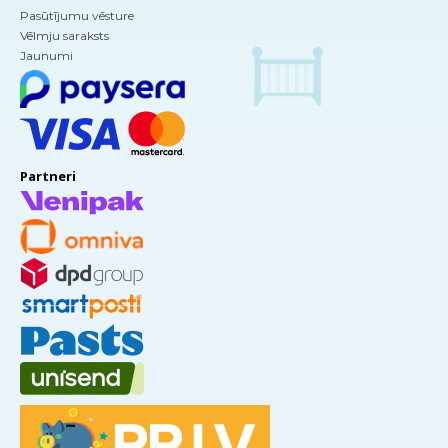
Pasūtījumu vēsture
Vēlmju saraksts
Jaunumi
Partneri