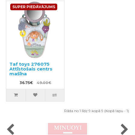
SUPER PIEDĀVĀJUMS
Taf toys 276075
Attīstošais centrs
mašīna
36.75€
49.00€
Rāda no 1 līdz 9 kopā 9 (Kopā lapu - 1)