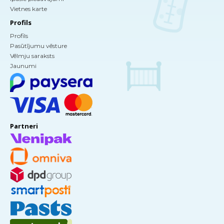
Vietnes karte
Profils
Profils
Pasūtījumu vēsture
Vēlmju saraksts
Jaunumi
Partneri