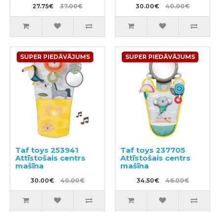
27.75€
37.00€
30.00€
40.00€
SUPER PIEDĀVĀJUMS
SUPER PIEDĀVĀJUMS
Taf toys 253941
Taf toys 237705
Attīstošais centrs
Attīstošais centrs
mašīna
mašīna
30.00€
40.00€
34.50€
46.00€