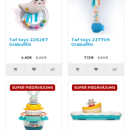
Taf toys 226267
Taf toys 237709
Grabulītis
Grabulītis
4.65€
6.20€
7.13€
9.50€
SUPER PIEDĀVĀJUMS
SUPER PIEDĀVĀJUMS