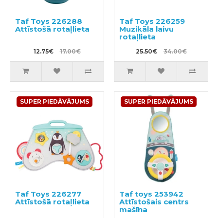
Taf Toys 226288
Taf Toys 226259
Attīstošā rotaļlieta
Muzikāla laivu
rotaļlieta
12.75€
17.00€
25.50€
34.00€
SUPER PIEDĀVĀJUMS
SUPER PIEDĀVĀJUMS
Taf Toys 226277
Taf toys 253942
Attīstošā rotaļlieta
Attīstošais centrs
mašīna