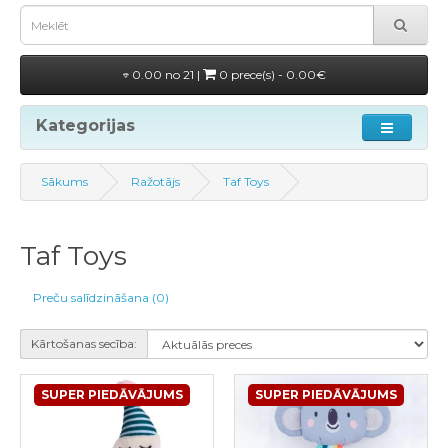
0.00 no 21 |
0 prece(s) - 0.00€
Kategorijas
Sākums
Ražotājs
Taf Toys
Taf Toys
Preču salīdzināšana (0)
Kārtošanas secība:
SUPER PIEDĀVĀJUMS
SUPER PIEDĀVĀJUMS