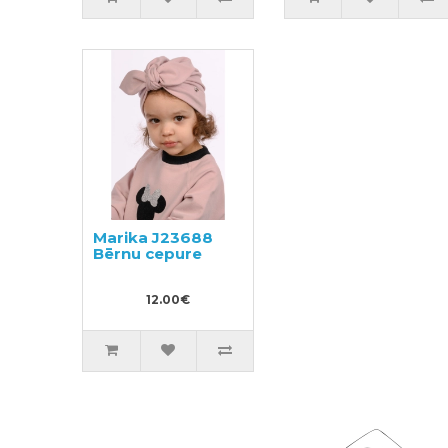
Marika J23688
Bērnu cepure
12.00€