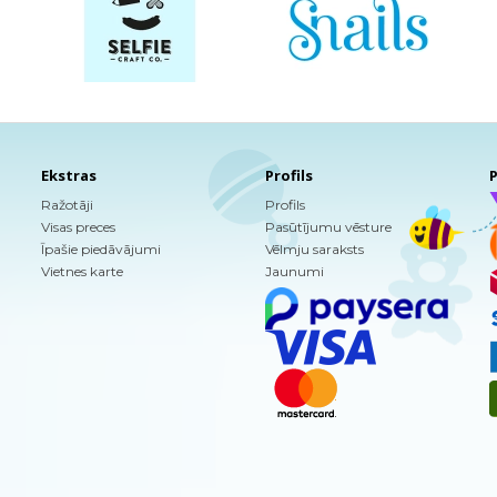
Ekstras
Profils
P
Ražotāji
Profils
Visas preces
Pasūtījumu vēsture
Īpašie piedāvājumi
Vēlmju saraksts
Vietnes karte
Jaunumi