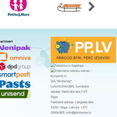
artneri
SIA "Brillante",
LV40103164585, Juridiskā
adrese: Festivāla iela 1-97,
Rīga
Faktiskā adrese: Latgales iela
322D, Rīga, Latvija, +371
25654183, info@brillante.lv