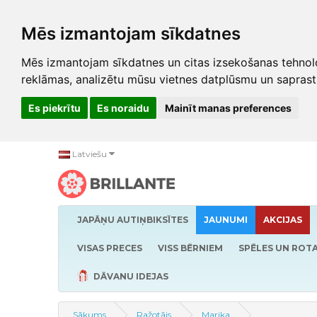
Mēs izmantojam sīkdatnes
Mēs izmantojam sīkdatnes un citas izsekošanas tehnolo
reklāmas, analizētu mūsu vietnes datplūsmu un saprast
Es piekrītu
Es noraidu
Mainīt manas preferences
Latviešu
JAPĀŅU AUTIŅBIKSĪTES
JAUNUMI
AKCIJAS
VISAS PRECES
VISS BĒRNIEM
SPĒLES UN ROTA
DĀVANU IDEJAS
Sākums
Ražotājs
Marika