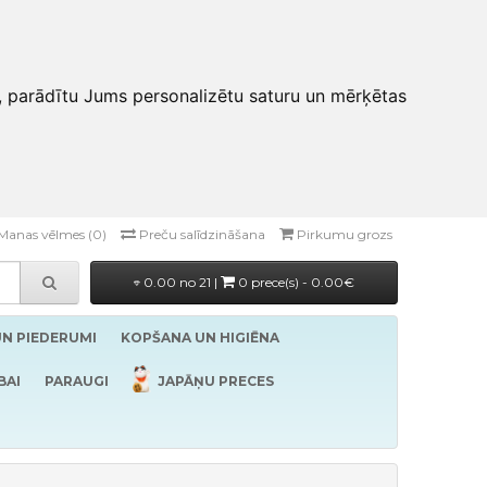
, parādītu Jums personalizētu saturu un mērķētas
Manas vēlmes (0)
Preču salīdzināšana
Pirkumu grozs
0.00 no 21 |
0 prece(s) - 0.00€
UN PIEDERUMI
KOPŠANA UN HIGIĒNA
BAI
PARAUGI
JAPĀŅU PRECES