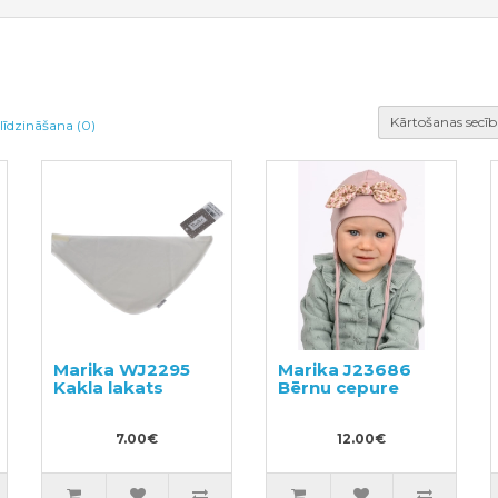
Kārtošanas secīb
līdzināšana (0)
Marika WJ2295
Marika J23686
Kakla lakats
Bērnu cepure
7.00€
12.00€