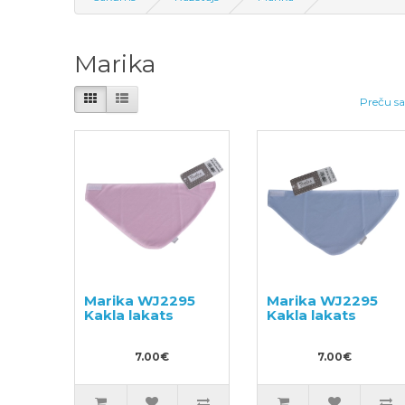
Marika
Preču sa
Marika WJ2295
Marika WJ2295
Kakla lakats
Kakla lakats
7.00€
7.00€