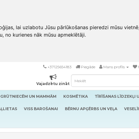
ģijas, lai uzlabotu Jūsu pārlūkošanas pieredzi mūsu vietnē
u, no kurienes nāk mūsu apmeklētāji.
+37125654183
Piegāde
Mans profils
Vajadzētu zināt
GRŪTNIECĒM UN MAMMĀM
KOSMĒTIKA
TĪRĪŠANAS LĪDZEKĻI 
ĻLIETAS
VISS BAROŠANAI
BĒRNU APĢĒRBS UN VEĻA
VESELĪ