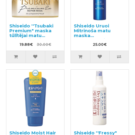
Shiseido ''Tsubaki
Shiseido Uruoi
Premium" maska
Mitrinoša matu
tūlītējai matu
maska
atjaunošanai 180g
nepaklausīgiem
19.88€
30.00€
matiem 140g
25.00€
Shiseido Moist Hair
Shiseido ''Fressy"