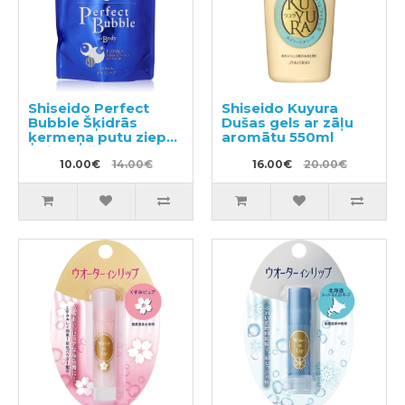
Shiseido Perfect
Shiseido Kuyura
Bubble Šķidrās
Dušas gels ar zāļu
ķermeņa putu ziepes
aromātu 550ml
ar ilgstošu
dezodorējošu efektu
10.00€
14.00€
16.00€
20.00€
pildviela 350ml