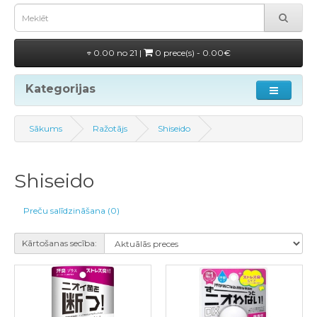
0.00 no 21 |
0 prece(s) - 0.00€
Kategorijas
Sākums
Ražotājs
Shiseido
Shiseido
Preču salīdzināšana (0)
Kārtošanas secība: