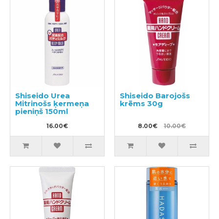
Shiseido Urea
Shiseido Barojošs
Mitrinošs ķermeņa
krēms 30g
pieniņš 150ml
16.00€
8.00€
10.00€