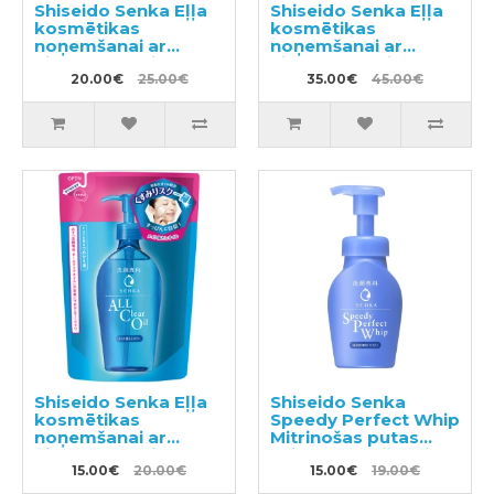
Shiseido Senka Eļļa
Shiseido Senka Eļļa
kosmētikas
kosmētikas
noņemšanai ar
noņemšanai ar
hialuronskābi 230ml
hialuronskābi 230ml
20.00€
25.00€
+ pildviela 180ml
35.00€
45.00€
Shiseido Senka Eļļa
Shiseido Senka
kosmētikas
Speedy Perfect Whip
noņemšanai ar
Mitrinošas putas
hialuronskābi
sejas mazgāšanai ar
pildviela 180ml
15.00€
20.00€
hialuronskābi 150ml
15.00€
19.00€