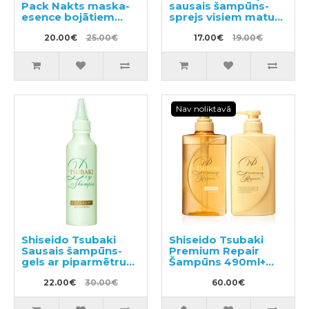
Pack Nakts maska-
sausais šampūns-
esence bojātiem
sprejs visiem matu
matiem 120g
tipiem 150ml
20.00€
25.00€
17.00€
19.00€
Nav noliktavā
Shiseido Tsubaki
Shiseido Tsubaki
Sausais šampūns-
Premium Repair
gels ar piparmētru
Šampūns 490ml+
aromātu 180ml
kondicionieris 490ml
22.00€
30.00€
60.00€