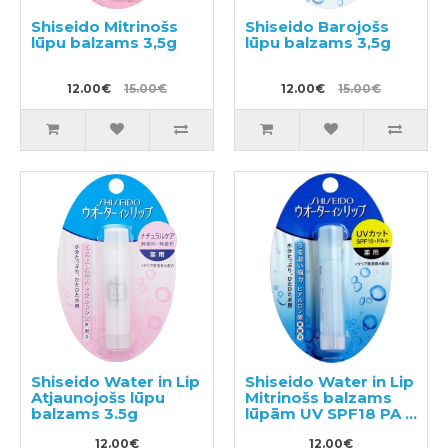
Shiseido Mitrinošs
Shiseido Barojošs
lūpu balzams 3,5g
lūpu balzams 3,5g
12.00€
15.00€
12.00€
15.00€
Shiseido Water in Lip
Shiseido Water in Lip
Atjaunojošs lūpu
Mitrinošs balzams
balzams 3.5g
lūpām UV SPF18 PA +
3.5g
12.00€
12.00€