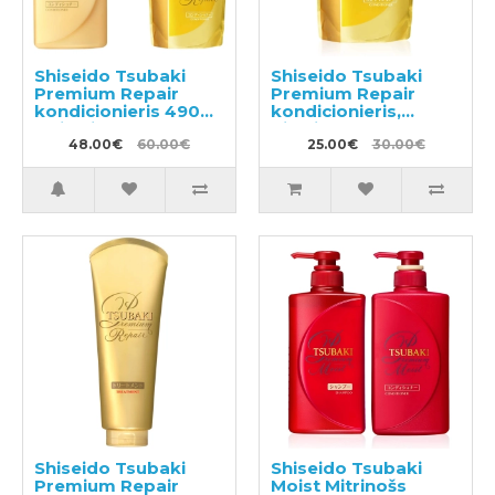
Shiseido Tsubaki
Shiseido Tsubaki
Premium Repair
Premium Repair
kondicionieris 490ml
kondicionieris,
+ pildviela 660ml
pildviela 660ml
48.00€
60.00€
25.00€
30.00€
Shiseido Tsubaki
Shiseido Tsubaki
Premium Repair
Moist Mitrinošs