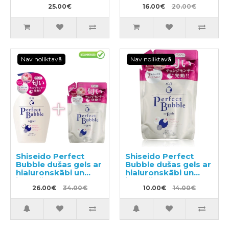
25.00€
dezodorējošu efektu
16.00€
20.00€
500ml
Nav noliktavā
Nav noliktavā
Shiseido Perfect
Shiseido Perfect
Bubble dušas gels ar
Bubble dušas gels ar
hialuronskābi un
hialuronskābi un
ilgstošu
ilgstošu
dezodorējošu efektu
26.00€
34.00€
dezodorējošu
10.00€
14.00€
500ml + pildviela
efektu, pildviela
350ml
350ml