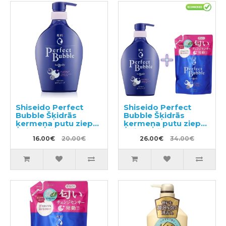
Shiseido Perfect
Shiseido Perfect
Bubble Šķidrās
Bubble Šķidrās
ķermeņa putu ziepes
ķermeņa putu ziepes
ar ilgstošu
ar ilgstošu
dezodorējošu efektu
16.00€
20.00€
dezodorējošu efektu
26.00€
34.00€
500ml
500ml + pildviela
350ml