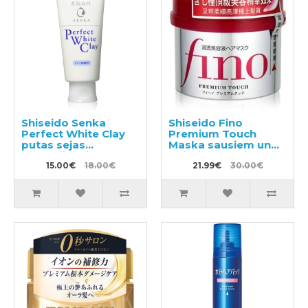
Shiseido Senka
Shiseido Fino
Perfect White Clay
Premium Touch
putas sejas
Maska sausiem un
mazgāšanai ar balto
bojātiem matiem
mālu 120g
15.00€
18.00€
230g
21.99€
30.00€