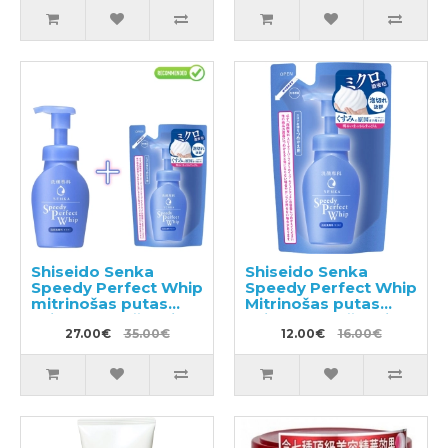
Shiseido Senka
Shiseido Senka
Speedy Perfect Whip
Speedy Perfect Whip
mitrinošas putas
Mitrinošas putas
sejas mazgāšanai ar
sejas mazgāšanai ar
hialuronskābi 150ml
27.00€
35.00€
hialuronskābi
12.00€
16.00€
+ pildviela 130ml
pildviela 130ml