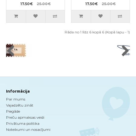
17.50€
25.00€
17.50€
25.00€
Rāda no 1 līdz 6 kopā 6 (Kopā lapu - 1)
Informācija
Par mums
Vajadzētu zināt
Piegāde
Preču apmaksas veidi
Privātuma politika
Noteikumi un nosacījumi