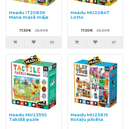
Headu IT20836
Headu MU22847
Mana mazā māja
Lotto
17.50€
25.00€
17.50€
25.00€
Headu MU23592
Headu MU23615
Taktilā puzle
Rotaļu pilsēta