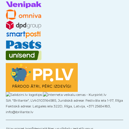
SIA "Brillante", LV40103164585, Juridiskā adrese: Festivāla iela 1-97, Rīga
Faktiskā adrese: Latgales iela 322D, Rīga, Latvija, +371 25654183,
info@brillante.lv
Atjauniniet konfidencialitātes un sīkfailu iestatījumus