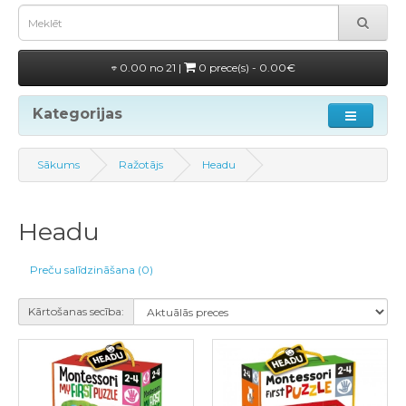
0.00 no 21 |
0 prece(s) - 0.00€
Kategorijas
Sākums
Ražotājs
Headu
Headu
Preču salīdzināšana (0)
Kārtošanas secība: