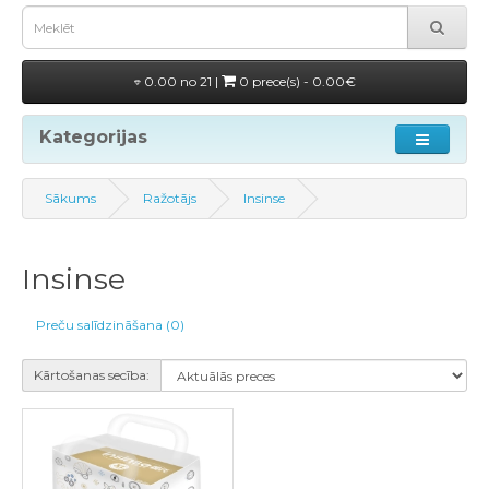
0.00 no 21 |
0 prece(s) - 0.00€
Kategorijas
Sākums
Ražotājs
Insinse
Insinse
Preču salīdzināšana (0)
Kārtošanas secība: