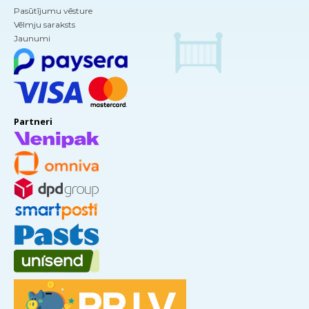
Pasūtījumu vēsture
Vēlmju saraksts
Jaunumi
Partneri