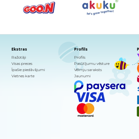
Ekstras
Profils
P
Ražotāji
Profils
Visas preces
Pasūtījumu vēsture
Īpašie piedāvājumi
Vēlmju saraksts
Vietnes karte
Jaunumi