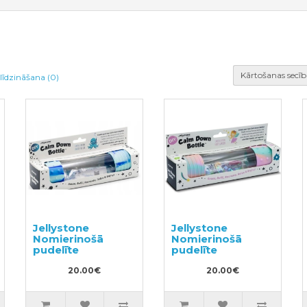
Kārtošanas secīb
līdzināšana (0)
Jellystone
Jellystone
Nomierinošā
Nomierinošā
pudelīte
pudelīte
20.00€
20.00€