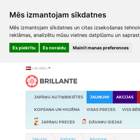
Mēs izmantojam sīkdatnes
Mēs izmantojam sīkdatnes un citas izsekošanas tehnolo
reklāmas, analizētu mūsu vietnes datplūsmu un saprast
Es piekrītu
Es noraidu
Mainīt manas preferences
Latviešu
JAPĀŅU AUTIŅBIKSĪTES
JAUNUMI
AKCIJAS
KOPŠANA UN HIGIĒNA
VISAS PRECES
VISS BĒ
JAPĀŅU PRECES
DĀVANU IDEJAS
Sākums
Ražotājs
Jellystone