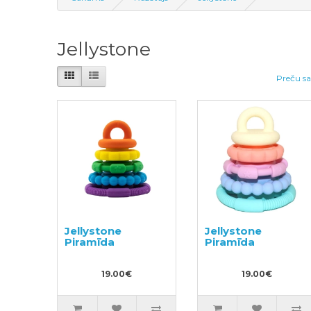
Jellystone
Preču sa
Jellystone
Jellystone
Piramīda
Piramīda
19.00€
19.00€