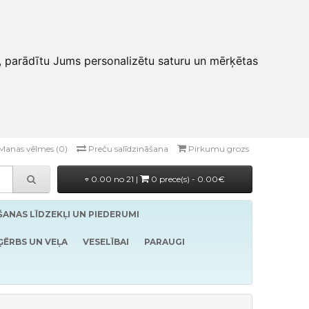
, parādītu Jums personalizētu saturu un mērķētas
Manas vēlmes (0)
Preču salīdzināšana
Pirkumu grozs
0.00 no 21 |
0 prece(s) - 0.00€
ĪŠANAS LĪDZEKĻI UN PIEDERUMI
ĢĒRBS UN VEĻA
VESELĪBAI
PARAUGI