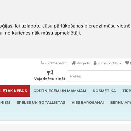
ģijas, lai uzlabotu Jūsu pārlūkošanas pieredzi mūsu vietnē
u, no kurienes nāk mūsu apmeklētāji.
+37125654183
Piegāde
Mans profils
Vajadzētu zināt
LĒTĀK NEBŪS
GRŪTNIECĒM UN MAMMĀM
KOSMĒTIKA
TĪR
RNIEM
SPĒLES UN ROTAĻLIETAS
VISS BAROŠANAI
BĒRNU AP