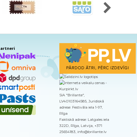
artneri
SIA "Brillante",
LV40103164585, Juridiskā
adrese: Festivāla iela 1-97,
Rīga
Faktiskā adrese: Latgales iela
322D, Rīga, Latvija, +371
25654183, info@brillante.lv