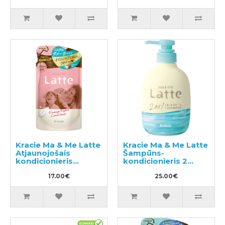
Kracie Ma & Me Latte
Kracie Ma & Me Latte
Atjaunojošais
Šampūns-
kondicionieris
kondicionieris 2
pildviela 360g
vienā 490ml
17.00€
25.00€