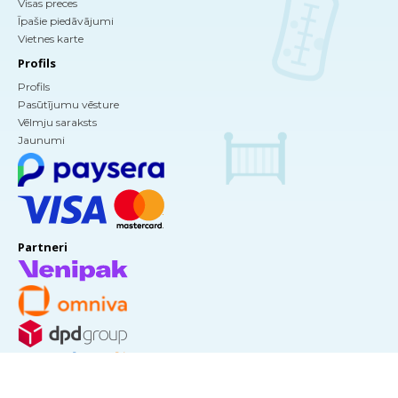
Visas preces
Īpašie piedāvājumi
Vietnes karte
Profils
Profils
Pasūtījumu vēsture
Vēlmju saraksts
Jaunumi
Partneri