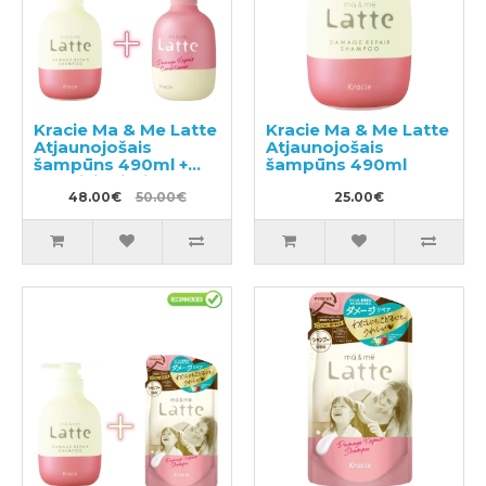
Kracie Ma & Me Latte
Kracie Ma & Me Latte
Atjaunojošais
Atjaunojošais
šampūns 490ml +
šampūns 490ml
kondicionieris 490g
48.00€
50.00€
25.00€