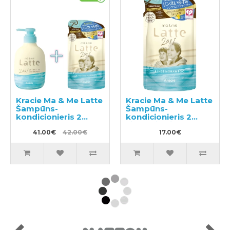
Kracie Ma & Me Latte
Kracie Ma & Me Latte
Šampūns-
Šampūns-
kondicionieris 2
kondicionieris 2
vienā 490ml +
vienā pildviela 360ml
pildviela 360ml
41.00€
42.00€
17.00€