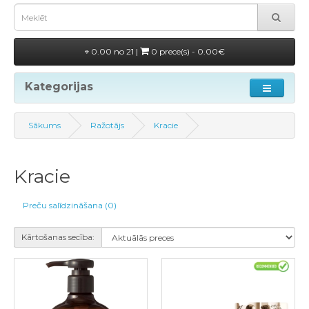
0.00 no 21 |
0 prece(s) - 0.00€
Kategorijas
Sākums
Ražotājs
Kracie
Kracie
Preču salīdzināšana (0)
Kārtošanas secība: