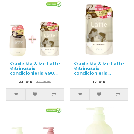
Kracie Ma & Me Latte
Kracie Ma & Me Latte
Mitrinošais
Mitrinošais
kondicionieris 490g
kondicionieris
+ pildviela 360g
pildviela 360g
41.00€
42.00€
17.00€