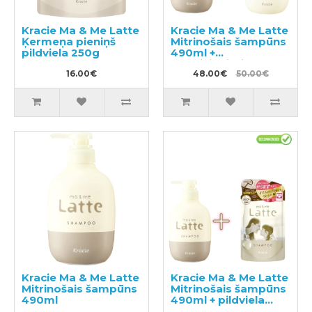
Kracie Ma & Me Latte
Kracie Ma & Me Latte
Ķermeņa pieniņš
Mitrinošais šampūns
pildviela 250g
490ml +
kondicionieris 490g
16.00€
48.00€
50.00€
Kracie Ma & Me Latte
Kracie Ma & Me Latte
Mitrinošais šampūns
Mitrinošais šampūns
490ml
490ml + pildviela
360ml