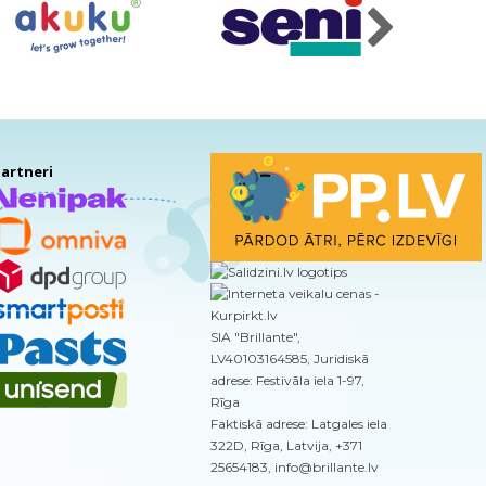
artneri
SIA "Brillante",
LV40103164585, Juridiskā
adrese: Festivāla iela 1-97,
Rīga
Faktiskā adrese: Latgales iela
322D, Rīga, Latvija, +371
25654183, info@brillante.lv