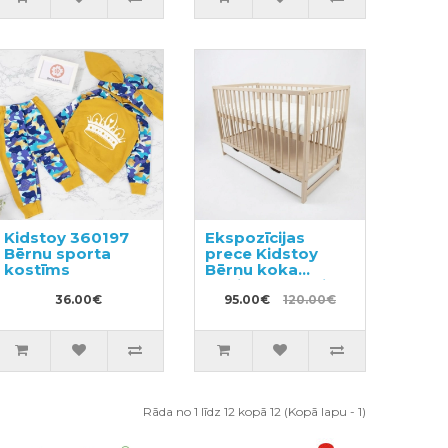
Kidstoy 360197
Ekspozīcijas
Bērnu sporta
prece Kidstoy
kostīms
Bērnu koka
gultiņa ar kasti
36.00€
95.00€
120.00€
Rāda no 1 līdz 12 kopā 12 (Kopā lapu - 1)