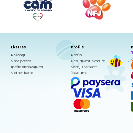
Ekstras
Profils
P
Ražotāji
Profils
Visas preces
Pasūtījumu vēsture
Īpašie piedāvājumi
Vēlmju saraksts
Vietnes karte
Jaunumi