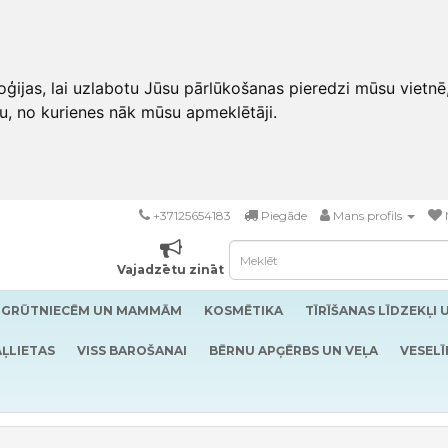
ģijas, lai uzlabotu Jūsu pārlūkošanas pieredzi mūsu vietnē
u, no kurienes nāk mūsu apmeklētāji.
+37125654183
Piegāde
Mans profils
Vajadzētu zināt
GRŪTNIECĒM UN MAMMĀM
KOSMĒTIKA
TĪRĪŠANAS LĪDZEKĻI 
ĻLIETAS
VISS BAROŠANAI
BĒRNU APĢĒRBS UN VEĻA
VESELĪ