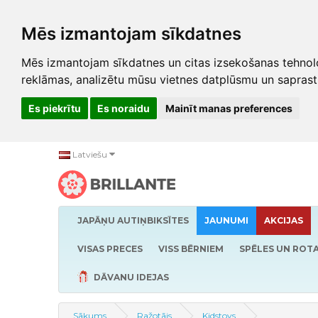
Mēs izmantojam sīkdatnes
Mēs izmantojam sīkdatnes un citas izsekošanas tehnolo
reklāmas, analizētu mūsu vietnes datplūsmu un saprast
Es piekrītu
Es noraidu
Mainīt manas preferences
Latviešu
JAPĀŅU AUTIŅBIKSĪTES
JAUNUMI
AKCIJAS
VISAS PRECES
VISS BĒRNIEM
SPĒLES UN ROTA
DĀVANU IDEJAS
Sākums
Ražotājs
Kidstoys