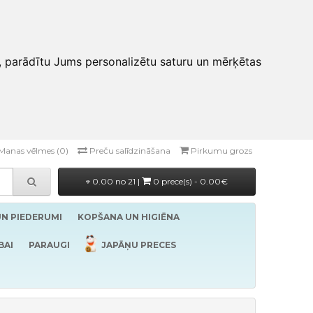
, parādītu Jums personalizētu saturu un mērķētas
Manas vēlmes (0)
Preču salīdzināšana
Pirkumu grozs
0.00 no 21 |
0 prece(s) - 0.00€
UN PIEDERUMI
KOPŠANA UN HIGIĒNA
BAI
PARAUGI
JAPĀŅU PRECES