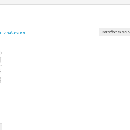
Kārtošanas secīb
līdzināšana (0)