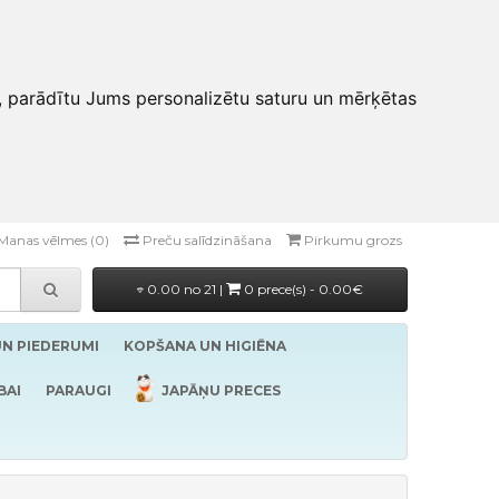
, parādītu Jums personalizētu saturu un mērķētas
Manas vēlmes (0)
Preču salīdzināšana
Pirkumu grozs
0.00 no 21 |
0 prece(s) - 0.00€
UN PIEDERUMI
KOPŠANA UN HIGIĒNA
BAI
PARAUGI
JAPĀŅU PRECES