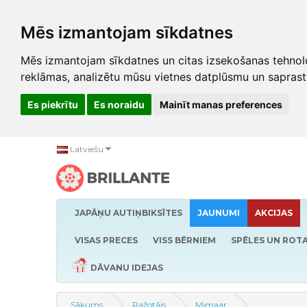
Mēs izmantojam sīkdatnes
Mēs izmantojam sīkdatnes un citas izsekošanas tehnolo
reklāmas, analizētu mūsu vietnes datplūsmu un saprast
Es piekrītu
Es noraidu
Mainīt manas preferences
Latviešu
JAPĀŅU AUTIŅBIKSĪTES
JAUNUMI
AKCIJAS
VISAS PRECES
VISS BĒRNIEM
SPĒLES UN ROTA
DĀVANU IDEJAS
Sākums
Ražotājs
Mimaar