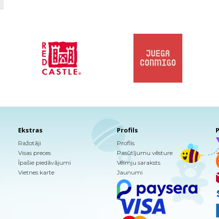
Ekstras
Profils
P
Ražotāji
Profils
Visas preces
Pasūtījumu vēsture
Īpašie piedāvājumi
Vēlmju saraksts
Vietnes karte
Jaunumi