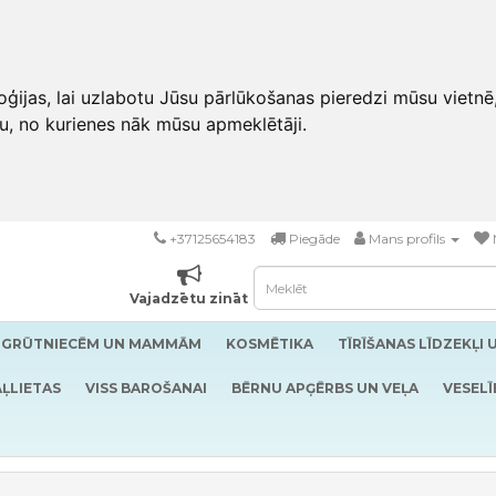
ģijas, lai uzlabotu Jūsu pārlūkošanas pieredzi mūsu vietnē
u, no kurienes nāk mūsu apmeklētāji.
+37125654183
Piegāde
Mans profils
Vajadzētu zināt
GRŪTNIECĒM UN MAMMĀM
KOSMĒTIKA
TĪRĪŠANAS LĪDZEKĻI 
ĻLIETAS
VISS BAROŠANAI
BĒRNU APĢĒRBS UN VEĻA
VESELĪ