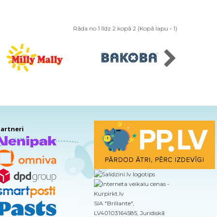
Rāda no 1 līdz 2 kopā 2 (Kopā lapu - 1)
artneri
SIA "Brillante",
LV40103164585, Juridiskā