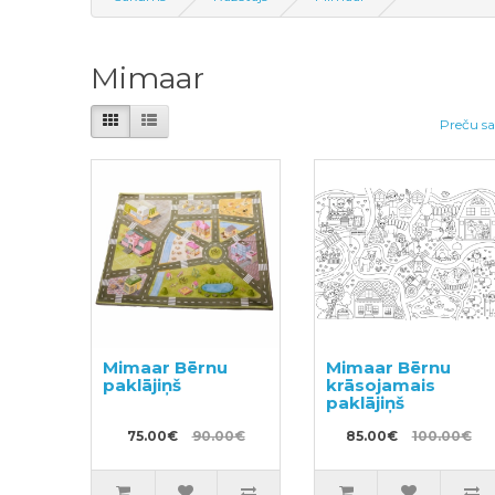
Mimaar
Preču sa
Mimaar Bērnu
Mimaar Bērnu
paklājiņš
krāsojamais
paklājiņš
75.00€
90.00€
85.00€
100.00€