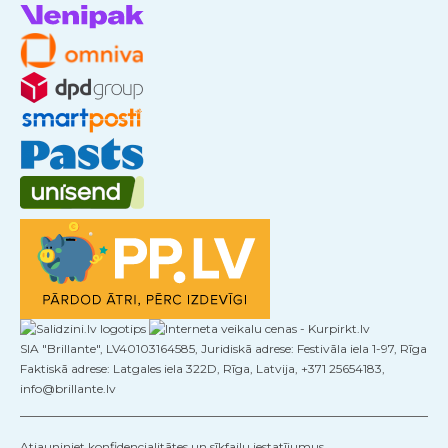
SIA "Brillante", LV40103164585, Juridiskā adrese: Festivāla iela 1-97, Rīga
Faktiskā adrese: Latgales iela 322D, Rīga, Latvija, +371 25654183,
info@brillante.lv
Atjauniniet konfidencialitātes un sīkfailu iestatījumus