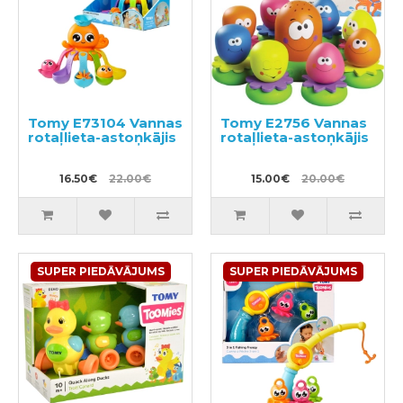
Tomy E73104 Vannas
Tomy E2756 Vannas
rotaļlieta-astoņkājis
rotaļlieta-astoņkājis
16.50€
22.00€
15.00€
20.00€
SUPER PIEDĀVĀJUMS
SUPER PIEDĀVĀJUMS