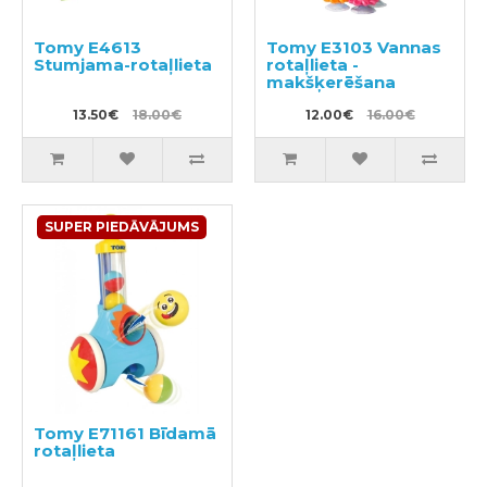
Tomy E4613
Tomy E3103 Vannas
Stumjama-rotaļlieta
rotaļlieta -
makšķerēšana
13.50€
18.00€
12.00€
16.00€
SUPER PIEDĀVĀJUMS
Tomy E71161 Bīdamā
rotaļlieta