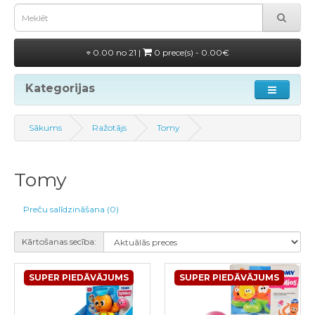
0.00 no 21 |
0 prece(s) - 0.00€
Kategorijas
Sākums
Ražotājs
Tomy
Tomy
Preču salīdzināšana (0)
Kārtošanas secība:
SUPER PIEDĀVĀJUMS
SUPER PIEDĀVĀJUMS